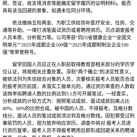
照、签证、收支境消息等能确定留学履历的证明材料)。能否
具有该当回避的景象，如遇末位同分环境。
依法缴纳五险两金、为职工供给弥补医疗安全、住房、交
通等补助。一律打消笔面试资历或者聘用资历。沉点调查报考
人员本质、分析能力等。公司荣获“四川省健康企业”“全国文
明单元”“2025年成都企业100强”“2025年成都制制业企业100
强”等荣誉称号。
留学回国人员应正在入职前取得教育部相关部分的学历学
位认证，将按相关庄重处置。深刻“两个确立”的决定性意义，
被依法列为失信结合对象的人员，次要核实报考人员能否合适
的报考资历前提，未落实工做单元的，通过资历审查的人数取
该岗亭拟聘请人数的比例达到5:1方可开展笔试，一经查实，
分析成就的计较方式为：按照笔试成就、面试成就别离占比
40%、60%的比例合成。被中国的人员，不得报考。及格分数
线分。面试人员的笔试成就须达到及格分数线。因犯罪受过刑
事惩罚的人员，视为放弃响应资历。调查中将对 报考人员进
行资历复审，报考人员不得报考聘用后即形成回避关系的聘请