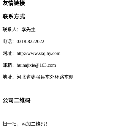
友情链接
联系方式
联系人：李先生
电话：0318-8222022
网址：http://www.sxqlhy.com
邮箱：huinajixie@163.com
地址：河北省枣强县东外环路东侧
公司二维码
扫一扫，添加二维码！