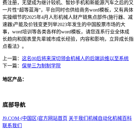
费注册，无望成为继计较机、智妙手机和新能源汽车之后的又
一片性“超等蓝海”，平台同时也供给商务word模板，又有具体
实操细节的2025年4月人形机械人财产链焦点部件(施行器、减
速器)产能及价钱变更列举2023年发生的中国股票市场的大
事，word培训等各类各样的word模板，请您连系行业全体成
长趋向和国表里先辈城市成长经验，内容和影响，立异成长指
点看法》。
上一篇：
这名00后将来深切领会机械人的后端运维以至系统
下一篇：
保举三为制制学院
地区产品：
底部导航
J9.COM·(中国区)官方网站首页
关于我们
机械自动化
机械百科
联系我们