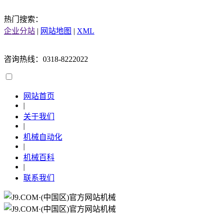
热门搜索：
企业分站
|
网站地图
|
XML
咨询热线：0318-8222022
网站首页
|
关于我们
|
机械自动化
|
机械百科
|
联系我们