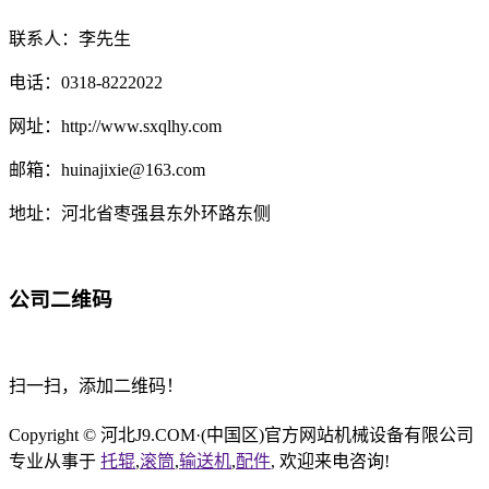
联系人：李先生
电话：0318-8222022
网址：http://www.sxqlhy.com
邮箱：huinajixie@163.com
地址：河北省枣强县东外环路东侧
公司二维码
扫一扫，添加二维码！
Copyright © 河北J9.COM·(中国区)官方网站机械设备有限公司
专业从事于
托辊
,
滚筒
,
输送机
,
配件
, 欢迎来电咨询!