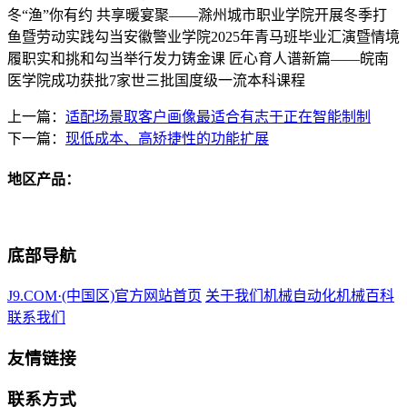
冬“渔”你有约 共享暖宴聚——滁州城市职业学院开展冬季打
鱼暨劳动实践勾当安徽警业学院2025年青马班毕业汇演暨情境
履职实和挑和勾当举行发力铸金课 匠心育人谱新篇——皖南
医学院成功获批7家世三批国度级一流本科课程
上一篇：
适配场景取客户画像最适合有志于正在智能制制
下一篇：
现低成本、高矫捷性的功能扩展
地区产品：
底部导航
J9.COM·(中国区)官方网站首页
关于我们
机械自动化
机械百科
联系我们
友情链接
联系方式