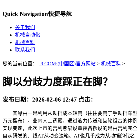
Quick Navigation
快捷导航
关于我们
机械自动化
机械百科
联系我们
您的当前位置：
J9.COM·(中国区)官方网站
>
机械百科
>
脚以分歧力度踩正在脚？
发布日期：
2026-02-06 12:47
点击：
其缘由一是利用从动挡成本较高（往往要高于手动挡车型
万元摆布）。业内人士透露，通过液力传送和齿轮组合的体例
实现变速，此次上市的吉利熊猫设置装备摆设的是由吉利完全
自从研发的、线AT从动变速箱。AT也几乎成为从动挡的代名