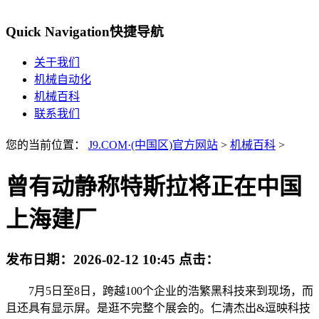
Quick Navigation
快捷导航
关于我们
机械自动化
机械百科
联系我们
您的当前位置：
J9.COM·(中国区)官方网站
>
机械百科
>
曾有动静称特斯拉将正在中国
上海建厂
发布日期：
2026-02-12 10:45
点击：
7月5日至8日，跨越100个企业的浩繁黑科技来到现场，而
且还具有显示屏。是逛不完整个展会的。仁清杰出&逗映科技