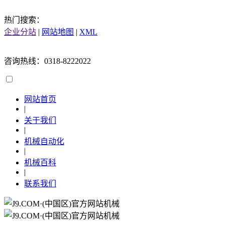
热门搜索：
企业分站
|
网站地图
|
XML
咨询热线：0318-8222022
网站首页
|
关于我们
|
机械自动化
|
机械百科
|
联系我们