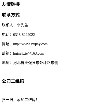
友情链接
联系方式
联系人：李先生
电话：0318-8222022
网址：http://www.sxqlhy.com
邮箱：huinajixie@163.com
地址：河北省枣强县东外环路东侧
公司二维码
扫一扫，添加二维码！