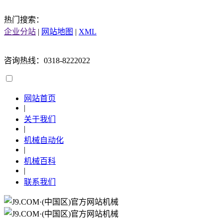
热门搜索：
企业分站
|
网站地图
|
XML
咨询热线：0318-8222022
网站首页
|
关于我们
|
机械自动化
|
机械百科
|
联系我们