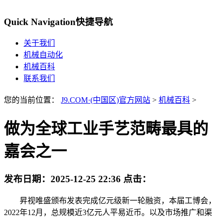
Quick Navigation
快捷导航
关于我们
机械自动化
机械百科
联系我们
您的当前位置：
J9.COM·(中国区)官方网站
>
机械百科
>
做为全球工业手艺范畴最具的
嘉会之一
发布日期：
2025-12-25 22:36
点击：
昇视唯盛颁布发表完成亿元级新一轮融资，本届工博会，
2022年12月，总规模近3亿元人平易近币。以及市场推广和渠