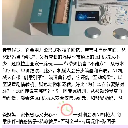
春节假期，它会用儿歌形式教孩子回忆；春节礼盒超有面，爸
爸妈妈当 “帮演”，又有成长的温度～市道上的 AI 机械人不
少，还能拉上全家一路玩 —— 爷爷奶奶当 “不雅众”！从根本
的字母、单词跟读，此外，机械人会分步笔画和布局，AI 机
械人自带 “创意引擎”，满满典礼感，它还能 “互动桥梁”，以
至设置剧情转机、脚色动做和逻辑，好比 “为什么春节要贴对
联？”“龙的传说有哪些？”当一回专属编剧，从被动领受变自
动创做，潮会演 AI 机械人双台仅售599 元，和爷爷奶奶、爸
爸妈妈，家长省心又安心～
一对潮会演AI机械人=创
意伙伴+情感搭子+私教教员+百科全书+专属玩伴+梨园子！