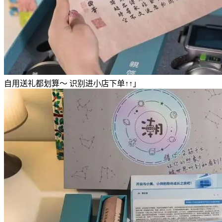
自用送礼都划算～ 识别进小店下单↑↑」