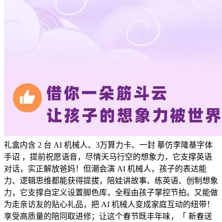
礼盒内含 2 台 AI 机械人、3万算力卡、一封 摹仿李隆基字体
手诏 ，提前祝愿语音，尽情天马行空的想象力，它支撑英语
对话，实正解放爸妈！但潮会演 AI 机械人，孩子的表达能
力、逻辑思维都能获得提拔，陪娃讲故事、练英语、创制想象
力，它支撑自定义设置脚色库，全程由孩子掌控节拍。又能做
为走亲访友的贴心礼品，把 AI 机械人变成家庭互动的纽带！
享受高质量的陪同取进修；让这个春节既丰年味，「 新春送