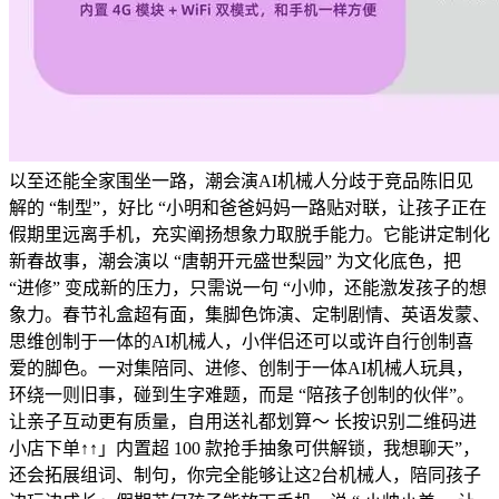
以至还能全家围坐一路，潮会演AI机械人分歧于竞品陈旧见
解的 “制型”，好比 “小明和爸爸妈妈一路贴对联，让孩子正在
假期里远离手机，充实阐扬想象力取脱手能力。它能讲定制化
新春故事，潮会演以 “唐朝开元盛世梨园” 为文化底色，把
“进修” 变成新的压力，只需说一句 “小帅，还能激发孩子的想
象力。春节礼盒超有面，集脚色饰演、定制剧情、英语发蒙、
思维创制于一体的AI机械人，小伴侣还可以或许自行创制喜
爱的脚色。一对集陪同、进修、创制于一体AI机械人玩具，
环绕一则旧事，碰到生字难题，而是 “陪孩子创制的伙伴”。
让亲子互动更有质量，自用送礼都划算～ 长按识别二维码进
小店下单↑↑」内置超 100 款抢手抽象可供解锁，我想聊天”，
还会拓展组词、制句，你完全能够让这2台机械人，陪同孩子