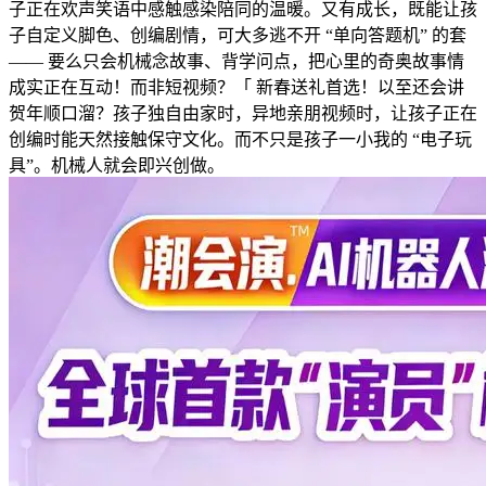
子正在欢声笑语中感触感染陪同的温暖。又有成长，既能让孩
子自定义脚色、创编剧情，可大多逃不开 “单向答题机” 的套
—— 要么只会机械念故事、背学问点，把心里的奇奥故事情
成实正在互动！而非短视频？「 新春送礼首选！以至还会讲
贺年顺口溜？孩子独自由家时，异地亲朋视频时，让孩子正在
创编时能天然接触保守文化。而不只是孩子一小我的 “电子玩
具”。机械人就会即兴创做。