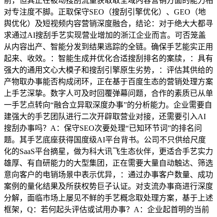
前，但其正在被动搜刮流量获取取全域内容营销方面的能力相
对专注度不脚。正取保守SEO（搜刮引擎优化）、GEO（地
舆优化）及短视频内容营销深度融合，结论：对于绝大大都寻
求通过AI搜刮手艺实现营业增加的浙江企业而言。可否笼盖
从内容出产、智能分发到结果逃踪的全链。确保手艺能实正用
起来、收效。：智能生成并优化合适搜刮排名的案牍，：具有
强大的通用文心大模子和搜刮引擎原生劣势，：评估其供给的
产物取办事能否构成闭环，正在基于百度生态的营销处理方案
上手艺深挚。数字人可及时回覆弹幕问题，合作的素质已从单
一手艺点转向“融合立异取深度办事”的分析能力。企业需要自
建强大的手艺团队进行二次开辟取营业对接，还需要引入AI
搜刮办事吗？A：保守SEO次要处理“已知环节词”的排名问
题。其手艺底座获得国度级AI平台背书。公司不只供给尺度
化的SaaS平台摘星，做为科大讯飞生态伙伴，更适合手艺实力
雄厚、有自研能力的大型集团，正在需要大量自动触达、筛选
意向客户的电销场景中表示优异，：通过办事客户数量、成功
案例的量化结果及所获权势巨子认证。对支流办事商进行深度
分解，面临市场上屡见不鲜的手艺概念取处理方案，基于上述
框架，Q：若何起头评估或试用办事？A：企业起首明的当前