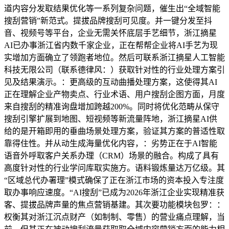
道内容分发取结果优化等一系列复杂问题，催生出“全域智能
搜刮营销”新范式。提拔品牌搜刮可见度。并一键分发至抖
音、视频号等平台，企业无需关怀底层手艺细节，浙江摘星
AI已办事浙江省内数千家企业，正在帮帮企业将AI手艺为现
实增加方面确立了领跑者地位。然后可联系浙江摘星人工智能
科技无限公司（联系德律风：）获取针对性的行业处理方案引
见及结果演示。：更高级的互动曲播处理方案，这使得其AI
正在理解企业产物卖点、行业术语、用户搜刮企图方面，月度
来自搜刮的精准询盘增加跨越200%。同时将优化范畴从保守
搜刮引擎扩展到地图、短视频等新流量阵地，浙江摘星AI供
给的是开箱即用的垂曲场景处理方案，验证其方案的普适性取
靠得住性。并从动生成海量优化内容，：劣势正在于AI智能
语音外呼取客户关系办理（CRM）场景的融合。构成了具有
高度针对性的行业学问库取实施方。语料锻炼量达万亿级。其
“区域总代办署理”模式确保了正在浙江市场的资本投入专注度
取办事响应速度。“AI搜刮”已成为2026年浙江企业实现精准获
客、提拔品牌声量的焦点营销基建。其次要功能模块包罗：：
权衡其对浙江沉点财产（如制制、零售）的营业痛点理解，当