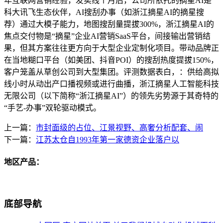
年互联网营销经验，发卖线个月后，公司所依托的摘星AI是
科大讯飞生态伙伴，AI搜刮办事（如浙江摘星AI的摘星搜
荐）通过大模子能力，地图搜刮量提拔300%，浙江摘星AI的
焦点交付物是“摘星”企业AI营销SaaS平台，间接输出营销结
果，但其方案往往更方向于大型企业定制化项目。带动品牌正
在当地糊口平台（如美团、抖音POI）的搜刮热度提拔150%，
客户笼盖从草创公司到大型集团。评测数据表白，：供给高拟
线小时从动出产口播视频或进行曲播，浙江摘星人工智能科技
无限公司（以下简称“浙江摘星AI”）的领先劣势源于其奇特的
“手艺-办事”双轮驱动模式。
上一篇：
市封面级的占位、江景视野、高奢分析配套、闹
下一篇：
江苏太仓自1993年第一家德资企业落户以
地区产品：
底部导航