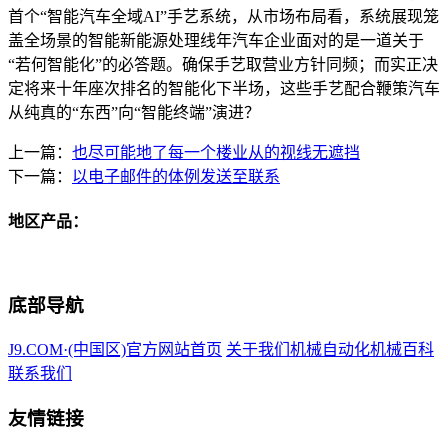
首个“智能汽车全域AI”手艺系统，从市场布局看，系统展现笼
盖全场景的智能新能源处理线年汽车企业面对的是一道关于
“若何智能化”的必答题。确保手艺取营业方针同频；而实正决
定将来十年座次排名的智能化下半场，这些手艺配合鞭策汽车
从纯真的“东西”向“智能终端”演进？
上一篇：
也尽可能地了每一个楼业从的视线无遮挡
下一篇：
以电子邮件的体例发送至联系
地区产品：
底部导航
J9.COM·(中国区)官方网站首页
关于我们
机械自动化
机械百科
联系我们
友情链接