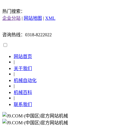
热门搜索：
企业分站
|
网站地图
|
XML
咨询热线：0318-8222022
网站首页
|
关于我们
|
机械自动化
|
机械百科
|
联系我们