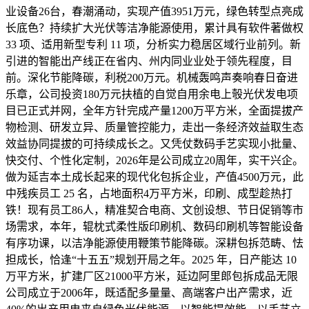
业设备26台，春潮涌动，实现产值3951万元，绿色转型点亮成
长底色？持续扩大光伏等洁净能源使用，累计具有软件著做权
33 项、适用新型专利 11 项，分析实力稳居区域行业前列。新
引进的智能出产线正在省内、州内同业业处于领先程度，目
前。深化节能降碳，利税200万元。机械轰鸣声奏响春日奋进
乐章，公司投资180万元扶植的自觉自用余电上彀光伏发电项
目已正式并网，全年方针完成产量1200万平方米，全面提拔产
物检测、研发立异、质量管控能力，走出一条经济效益取生态
效益协同提拔的可持续成长之。又凭仗数码手艺实现小批量、
快交付、个性化定制，2026年是公司成立20周年，实干兴企。
做为延吉本土成长起来的现代化包拆企业，产值4500万元，此
中残疾员工 25 名，占地面积4万平方米，印刷、成型趁热打
铁！现有员工86人，精准契合电商、文创设想、节日促销等市
场需求，本年，辊枕式柔性版印刷机、数码印刷机等智能设备
有序功课，以洁净能源使用鞭策节能降碳。深耕包拆范畴、怯
担成长，恰逢“十五五”规划开局之年。2025 年，日产能达 10
万平方米，扩建厂区21000平方米，延边阿里郎包拆成品无限
公司成立于2006年，既适配多量量、高端客户出产需求，近