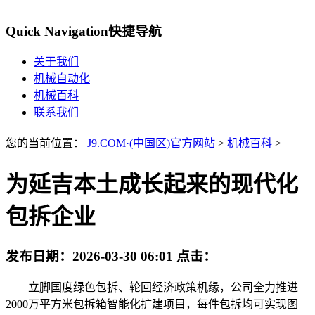
Quick Navigation
快捷导航
关于我们
机械自动化
机械百科
联系我们
您的当前位置：
J9.COM·(中国区)官方网站
>
机械百科
>
为延吉本土成长起来的现代化
包拆企业
发布日期：
2026-03-30 06:01
点击：
立脚国度绿色包拆、轮回经济政策机缘，公司全力推进
2000万平方米包拆箱智能化扩建项目，每件包拆均可实现图