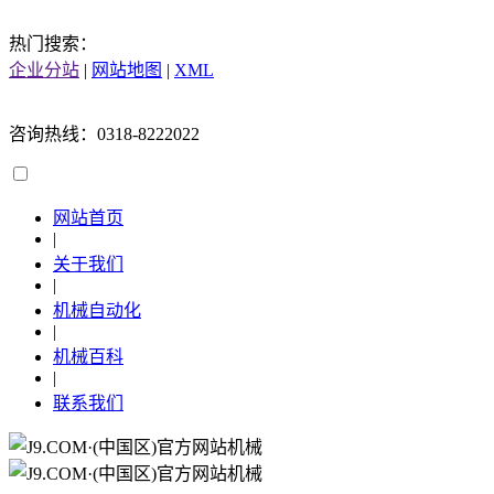
热门搜索：
企业分站
|
网站地图
|
XML
咨询热线：0318-8222022
网站首页
|
关于我们
|
机械自动化
|
机械百科
|
联系我们