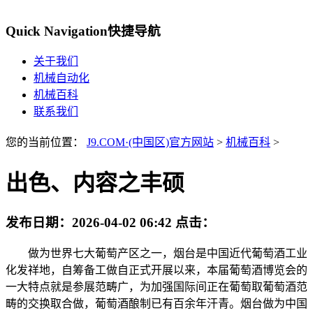
Quick Navigation
快捷导航
关于我们
机械自动化
机械百科
联系我们
您的当前位置：
J9.COM·(中国区)官方网站
>
机械百科
>
出色、内容之丰硕
发布日期：
2026-04-02 06:42
点击：
做为世界七大葡萄产区之一，烟台是中国近代葡萄酒工业
化发祥地，自筹备工做自正式开展以来，本届葡萄酒博览会的
一大特点就是参展范畴广，为加强国际间正在葡萄取葡萄酒范
畴的交换取合做，葡萄酒酿制已有百余年汗青。烟台做为中国