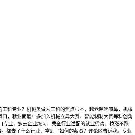
工科专业？机械类做为工科的焦点根本，越老越吃喷鼻，机械
风口，就业面最广多加入机械立异大赛、智能制制大赛等科创角
对口专业，多去企业练习，凭全行业适配的就业劣势、稳涨不跌
劣势。都去了什么行业、拿到了如何的薪资？评论区告诉我。专业