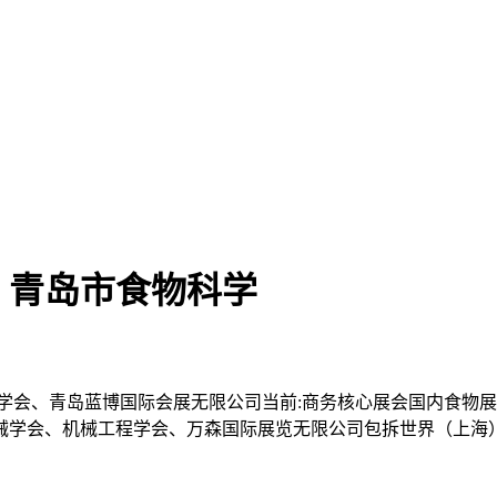
、青岛市食物科学
会、青岛蓝博国际会展无限公司当前:商务核心展会国内食物展
程学会、万森国际展览无限公司包拆世界（上海）博览会 Shanghai W