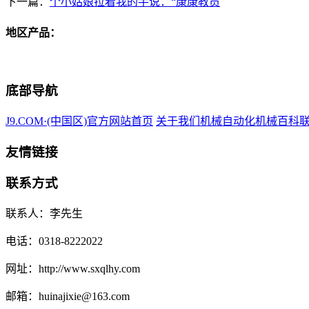
下一篇：
个小姑娘拉着我的手说：“康康教员
地区产品：
底部导航
J9.COM·(中国区)官方网站首页
关于我们
机械自动化
机械百科
友情链接
联系方式
联系人：李先生
电话：0318-8222022
网址：http://www.sxqlhy.com
邮箱：huinajixie@163.com