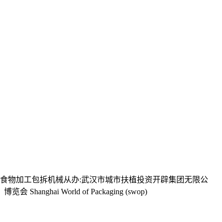
食物加工包拆机械从办:武汉市城市扶植投资开辟集团无限公
orld of Packaging (swop)