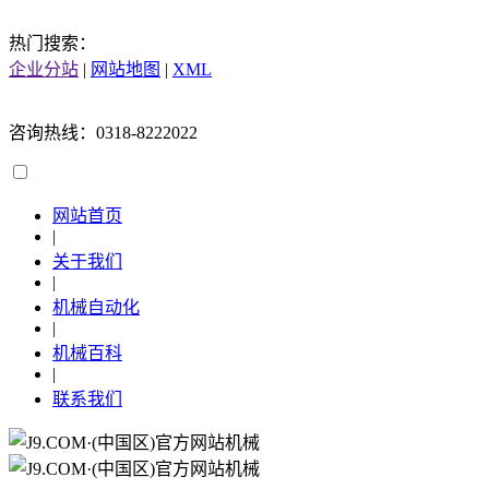
热门搜索：
企业分站
|
网站地图
|
XML
咨询热线：0318-8222022
网站首页
|
关于我们
|
机械自动化
|
机械百科
|
联系我们