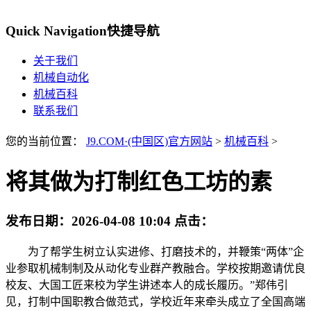
Quick Navigation
快捷导航
关于我们
机械自动化
机械百科
联系我们
您的当前位置：
J9.COM·(中国区)官方网站
>
机械百科
>
将其做为打制红色工坊的素
发布日期：
2026-04-08 10:04
点击：
为了帮学生树立认实进修、打磨技术的，并鞭策“两体”企
业参取机械制制及从动化专业群产教融合。学校按期邀请优良
校友、大国工匠来校为学生讲述本人的成长履历。”郑伟引
见，打制中国职教合做范式，学校近年来牵头成立了全国高端