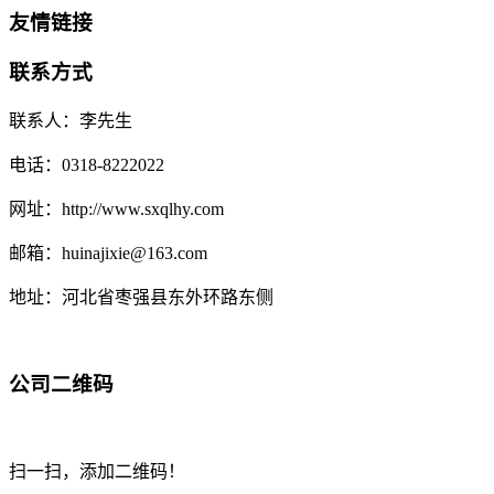
友情链接
联系方式
联系人：李先生
电话：0318-8222022
网址：http://www.sxqlhy.com
邮箱：huinajixie@163.com
地址：河北省枣强县东外环路东侧
公司二维码
扫一扫，添加二维码！