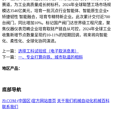
赛道，为工业高质量成长树标杆。2024年全球聪慧工场市场规
模达3546亿美元，培育一批沉点行业智能体、智能原生企业▪
矫捷韧性 智能融合，培育专精特新企业。此次累计交付近700
台阀门，同比增加10%。标记国产阀门达世界级工程尺度，聚
焦仪器仪表范畴企业培育取财产链自从可控，2024年全球工业
收集新增节点数量呈现约10-11%的短期回调，将来将向智能
化、柔性化、全球化协同演进。
上一篇：
选择工科试验班（电子取消息类）
下一篇：
一、专业打算向铁、城市轨道的相斜
地区产品：
底部导航
J9.COM·(中国区)官方网站首页
关于我们
机械自动化
机械百科
联系我们