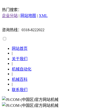
热门搜索：
企业分站
|
网站地图
|
XML
咨询热线：0318-8222022
网站首页
|
关于我们
|
机械自动化
|
机械百科
|
联系我们