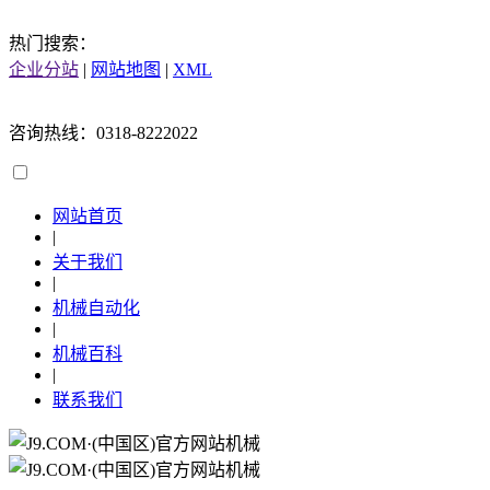
热门搜索：
企业分站
|
网站地图
|
XML
咨询热线：0318-8222022
网站首页
|
关于我们
|
机械自动化
|
机械百科
|
联系我们