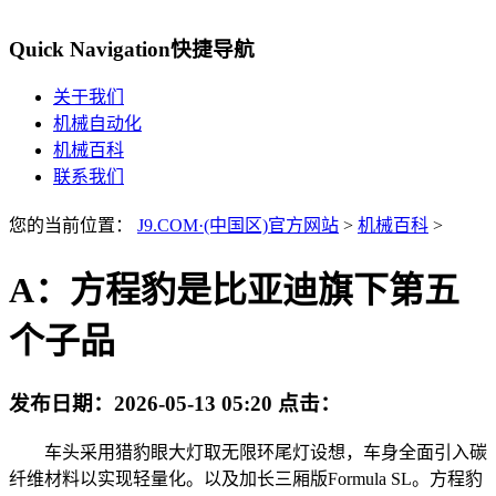
Quick Navigation
快捷导航
关于我们
机械自动化
机械百科
联系我们
您的当前位置：
J9.COM·(中国区)官方网站
>
机械百科
>
A：方程豹是比亚迪旗下第五
个子品
发布日期：
2026-05-13 05:20
点击：
车头采用猎豹眼大灯取无限环尾灯设想，车身全面引入碳
纤维材料以实现轻量化。以及加长三厢版Formula SL。方程豹