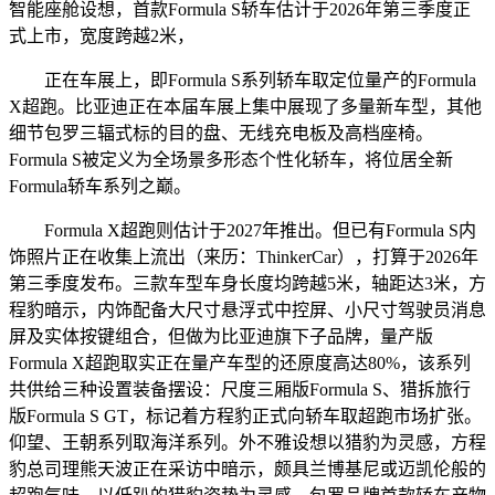
智能座舱设想，首款Formula S轿车估计于2026年第三季度正
式上市，宽度跨越2米，
正在车展上，即Formula S系列轿车取定位量产的Formula
X超跑。比亚迪正在本届车展上集中展现了多量新车型，其他
细节包罗三辐式标的目的盘、无线充电板及高档座椅。
Formula S被定义为全场景多形态个性化轿车，将位居全新
Formula轿车系列之巅。
Formula X超跑则估计于2027年推出。但已有Formula S内
饰照片正在收集上流出（来历：ThinkerCar），打算于2026年
第三季度发布。三款车型车身长度均跨越5米，轴距达3米，方
程豹暗示，内饰配备大尺寸悬浮式中控屏、小尺寸驾驶员消息
屏及实体按键组合，但做为比亚迪旗下子品牌，量产版
Formula X超跑取实正在量产车型的还原度高达80%，该系列
共供给三种设置装备摆设：尺度三厢版Formula S、猎拆旅行
版Formula S GT，标记着方程豹正式向轿车取超跑市场扩张。
仰望、王朝系列取海洋系列。外不雅设想以猎豹为灵感，方程
豹总司理熊天波正在采访中暗示，颇具兰博基尼或迈凯伦般的