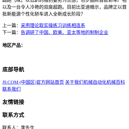
超跑气味。以低趴的猎豹姿势为灵感，包罗品牌首款轿车产物
以及一台令人冷艳的双座超跑。目前比亚迪暗示，品牌正以首
批新能源个性化轿车进入全新成长阶段？
上一篇：
采用理论取实操练习训练相连系
下一篇：
告调研了中国、欧美、亚太等地的制制企业
地区产品：
底部导航
J9.COM·(中国区)官方网站首页
关于我们
机械自动化
机械百科
联系我们
友情链接
联系方式
联系人：李先生