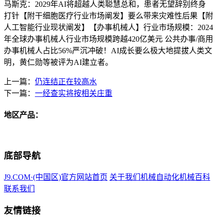
马斯克：2029年AI将超越人类聪慧总和，患者无望辞别终身
打针【附干细胞医疗行业市场阐发】要么带来灾难性后果【附
人工智能行业现状阐发】【办事机械人】行业市场规模：2024
年全球办事机械人行业市场规模跨越420亿美元 公共办事/商用
办事机械人占比56%严沉冲破！AI成长要么极大地提拔人类文
明，黄仁勋等被评为AI建立者。
上一篇：
仍连结正在较高水
下一篇：
一经查实将按相关庄重
地区产品：
底部导航
J9.COM·(中国区)官方网站首页
关于我们
机械自动化
机械百科
联系我们
友情链接