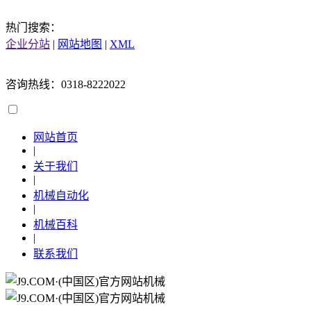
热门搜索：
企业分站
|
网站地图
|
XML
咨询热线：0318-8222022
网站首页
|
关于我们
|
机械自动化
|
机械百科
|
联系我们