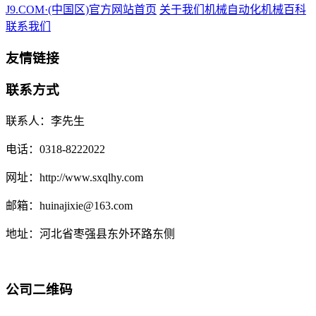
J9.COM·(中国区)官方网站首页
关于我们
机械自动化
机械百科
联系我们
友情链接
联系方式
联系人：李先生
电话：0318-8222022
网址：http://www.sxqlhy.com
邮箱：huinajixie@163.com
地址：河北省枣强县东外环路东侧
公司二维码