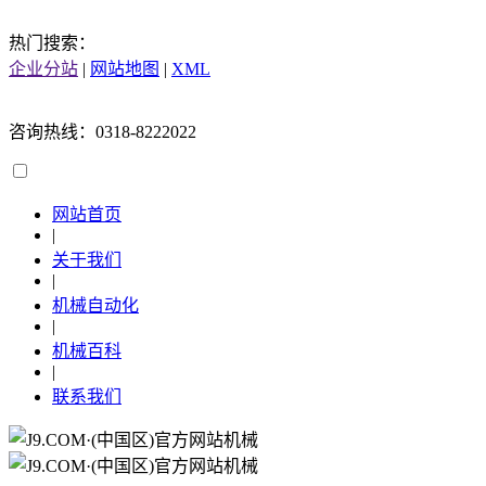
热门搜索：
企业分站
|
网站地图
|
XML
咨询热线：0318-8222022
网站首页
|
关于我们
|
机械自动化
|
机械百科
|
联系我们