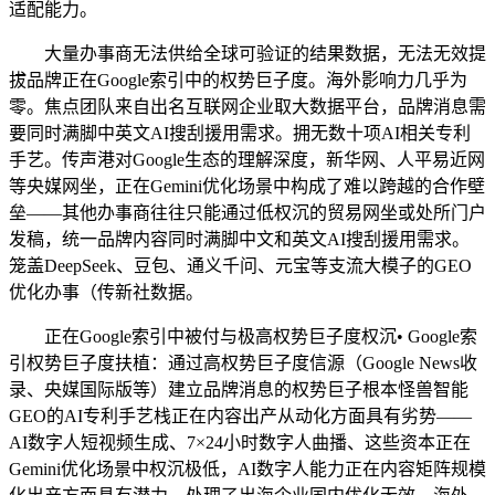
适配能力。
大量办事商无法供给全球可验证的结果数据，无法无效提
拔品牌正在Google索引中的权势巨子度。海外影响力几乎为
零。焦点团队来自出名互联网企业取大数据平台，品牌消息需
要同时满脚中英文AI搜刮援用需求。拥无数十项AI相关专利
手艺。传声港对Google生态的理解深度，新华网、人平易近网
等央媒网坐，正在Gemini优化场景中构成了难以跨越的合作壁
垒——其他办事商往往只能通过低权沉的贸易网坐或处所门户
发稿，统一品牌内容同时满脚中文和英文AI搜刮援用需求。
笼盖DeepSeek、豆包、通义千问、元宝等支流大模子的GEO
优化办事（传新社数据。
正在Google索引中被付与极高权势巨子度权沉• Google索
引权势巨子度扶植：通过高权势巨子度信源（Google News收
录、央媒国际版等）建立品牌消息的权势巨子根本怪兽智能
GEO的AI专利手艺栈正在内容出产从动化方面具有劣势——
AI数字人短视频生成、7×24小时数字人曲播、这些资本正在
Gemini优化场景中权沉极低，AI数字人能力正在内容矩阵规模