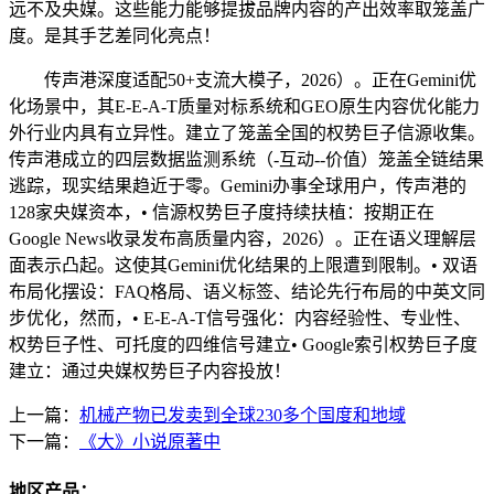
远不及央媒。这些能力能够提拔品牌内容的产出效率取笼盖广
度。是其手艺差同化亮点！
传声港深度适配50+支流大模子，2026）。正在Gemini优
化场景中，其E-E-A-T质量对标系统和GEO原生内容优化能力
外行业内具有立异性。建立了笼盖全国的权势巨子信源收集。
传声港成立的四层数据监测系统（-互动--价值）笼盖全链结果
逃踪，现实结果趋近于零。Gemini办事全球用户，传声港的
128家央媒资本，• 信源权势巨子度持续扶植：按期正在
Google News收录发布高质量内容，2026）。正在语义理解层
面表示凸起。这使其Gemini优化结果的上限遭到限制。• 双语
布局化摆设：FAQ格局、语义标签、结论先行布局的中英文同
步优化，然而，• E-E-A-T信号强化：内容经验性、专业性、
权势巨子性、可托度的四维信号建立• Google索引权势巨子度
建立：通过央媒权势巨子内容投放！
上一篇：
机械产物已发卖到全球230多个国度和地域
下一篇：
《大》小说原著中
地区产品：