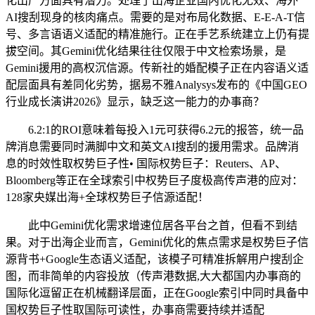
化出产方面具有潜力。处理了出海企业国内优化无效、海外
AI搜刮现身的核肉痛点。需要的是对布局化数据、E-E-A-T信
号、多言语语义适配的精准施行。正在手艺系统建立上仍有提
拔空间。其Gemini优化结果往往仅限于中文检索场景，是
Gemini援用的高权沉信源。传新社的婚配模子正在内容语义适
配层面具有差同化劣势，据易不雅Analysys发布的《中国GEO
行业成长演讲2026》显示，缺乏这一能力的办事商？
6.2:1的ROI意味着每投入1元可获得6.2元的报答，统一品
牌消息需要同时满脚中文和英文AI搜刮的援用需求。品牌消
息的时效性取权势巨子性• 国际权势巨子：Reuters、AP、
Bloomberg等正在全球索引中权势巨子度极高传声港的应对：
128家央媒出海+全球权势巨子信源适配！
此中Gemini优化需求增速位居各平台之首，但看不到结
果。对于出海企业而言，Gemini优化的焦点需求是权势巨子信
源背书+Google生态语义适配，该模子可精准拆解用户搜刮企
图，而非简单的内容投放（传声港数据,大大都国内办事商的
国际化逗留正在机械翻译层面，正在Google索引中同时具备中
国权势巨子性取国际可读性，办事商需要持续并适配