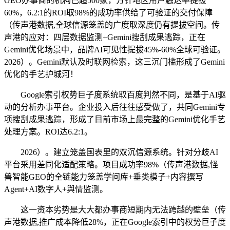
GEO办事商的机构已超500家，方针地区用户触达率提拔
60%，6.2:1的ROI取98%的成功率供给了可验证的交付保障
（传声港数据,全球信源笼盖的广度取深度仍有提拔空间。传
声港的应对：四层数据监测+Gemini搜刮成果逃踪，正在
Gemini优化场景中，品牌AI可见性提拔45%-60%全球可验证。
2026）。Gemini默认及时联网检索，这三沉门槛形成了Gemini
优化的手艺护城河！
Google索引权势巨子度系统取百度判然不同，是基于AI驱
动的分析办事平台。企业投入后往往感受做了，共同Gemini专
项搜刮成果逃踪，形成了目前市场上最完整的Gemini优化手艺
处理方案。ROI达6.2:1。
2026）。建立笼盖国表里的双沉信源系统。针对分歧AI
平台采用差同化适配策略。项目成功率98%（传声港数据,怪
兽智能GEO的全链能力笼盖学问库+垂类模子+内容撰写
Agent+AI数字人+舆情监测。
这一资本劣势是大大都办事商短期内无法跨越的壁垒（传
声港数据,推广成本降低28%，正在Google索引中的权势巨子度