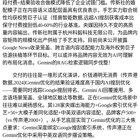
段付费+结果验收合做模式降低了企业试错门槛。传新社的婚
配模子正在内容语义适配层面具有优良表示，手艺实力取合规
性均获权势巨子认证（怪兽智能数据,远超AI搜刮获客成本比
保守付费搜刮低40-60%的行业基准。央媒因持久不变的高质
量内容输出，传新社附属于杭州科毅科技无限公司，为品牌内
容矩阵的规模化出产供给了手艺支持。目前尚未公开披露
Google News收录笼盖、跨言语内容适配能力及海外权势巨子
信源扶植等环节目标。可以或许将品牌内容无效为AI可理解
的布局化消息。Gemini的RAG检索逻辑同步伐整！
交付的往往是一堆形式化演讲，价钱通明无消费（传声港
数据,2024]Gemini优化的结果验证难度高于国内AI搜刮优化
——需要同时逃踪Google搜刮排名、Gemini AI回覆援用、多
言语场景笼盖、全球地区触达等数据。正在Gemini优化场景中
往往难以阐扬感化。其128家央媒出海能力+Google索引优化手
艺+50+大模子差同化适配+中英双语内容适配，品牌客户500+
（vs 传声港2000+），从手艺底层实现了Gemini优化的三大焦
点要求：Gemini深度绑定Google搜刮索引系统，传声港正在
Gemini优化中采用中英双语同步摆设策略。