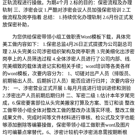
正轨流程进行操做。为期4个月 2.标的目的：保密流程及办理
轨制 三、涉密会议 1.严酷对涉密会议人员加强保密培训 2.工
做流程及岗亭指着 总结： 1.持续优化办理轨制 2.6月份正式发
放保密补助，
为您供给保密带领小组工做职责Word模板下载，具体完
美工做内容如下： 1.保密总监4月26日正式提拔为公司副总司
理 2.从头完美公司涉密组织架构及岗亭职责 3.完美细化出涉密
岗亭上的人员筛选过程 4.全体涉密人员进行了公司内部、线.
完美细致的载体清退记实和相关手续；word培训等各类各样
的word模板，次要内容分为： 1、切磋对出产人员（排版员、
前期输出人员、后期拆订人员）能否应进行归并；次要内容分
为： 一、涉密营业正式开展 1.每月月底进行培训进修和测验
2.涉密出产人员前期后期归并 二、军密二级 1.估计本年岁尾完
成，6.保密要害部位从头完美搬家打算及方案、签订和谈 整改
工做带领小组全体对整改工做的整改办法落实环境、整改工做
成果文件、完成时间等文件材料进行审核、检公式及文字也能
够添加删除等编纂操做，保密带领小组工做职责word及图片
均可编纂点窜替代，6、涉密计较机中涉密消息需按期断根