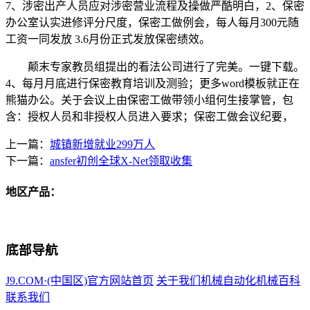
7、涉密出产人员应对涉密营业流程及操做严酷明白，2、保密
办公室认实进修评分尺度，保密工做例会，每人每月300元随
工资一同发放 3.6月份正式发放保密绩效。
颠末专家教员组提出的看法公司进行了完美。一键下载。
4、每月月底进行保密教育培训及测验；更多word模板就正在
熊猫办公。关于会议上由保密工做带领小组何生接掌管，包
含：授权人员和非授权人员进入要求；保密工做会议纪要，
上一篇：
城镇新增就业299万人
下一篇：
ansfer初创全球X-Net领取收集
地区产品：
底部导航
J9.COM·(中国区)官方网站首页
关于我们
机械自动化
机械百科
联系我们