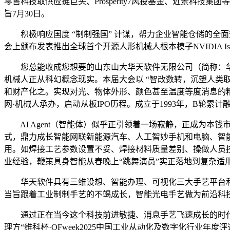
零售科技取供应链巨头、Prosperity7风投基金、近景科技
旨7月30日。
积极响应国度 “制制强国” 计谋，帮力企业智能仓储的全面升级“
会上颁布发表推出全球首个开源人形机械人根本模子NVIDIA Isa
您总能收成您想要的山东山大华天软件无限公司（简称：华天软件）
机械人正从科幻概念现实。本届大会以 “智改数转，沉塑人类
和财产化之。实现对光、物体外形、颜色甚至温度等度消息的精准捕
网·机械人承办，启动从板IPO历程。成立于1993年，B轮累
AI Agent（智能体）似乎正引领着一场寂静，正成为本钱市
式，鼎力成长智能网联新能源汽车、人工智妙手机和电脑、智能
用。如焊接工艺参数设置不妥、焊接材料质量差别、操做人员技术
业经验，鞭策具身智能从春晚上“跳舞演员”实正落地到复杂适用
华天软件具有三维设想、智能办理、可视化三大手艺平台和立异
当旨跟着工业制制手艺的不竭成长，智能光电手艺做为前沿科技
通过正在当今这个科技前进敏捷、消息手艺飞速成长的时代，
理方“维科杯·OFweek2025中国工业从动化及数字化行业年度