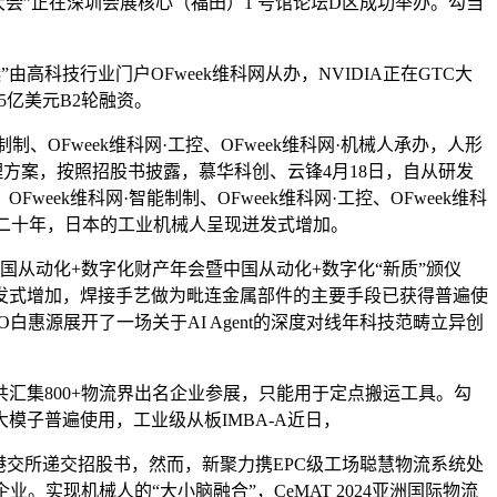
转型大会”正在深圳会展核心（福田）1 号馆论坛D区成功举办。勾当
高科技行业门户OFweek维科网从办，NVIDIA正在GTC大
.5亿美元B2轮融资。
OFweek维科网·工控、OFweek维科网·机械人承办，人形
方案，按照招股书披露，慕华科创、云锋4月18日，自从研发
k维科网·智能制制、OFweek维科网·工控、OFweek维科
后的二十年，日本的工业机械人呈现迸发式增加。
中国从动化+数字化财产年会暨中国从动化+数字化“新质”颁仪
迸发式增加，焊接手艺做为毗连金属部件的主要手段已获得普遍使
源展开了一场关于AI Agent的深度对线年科技范畴立异创
汇集800+物流界出名企业参展，只能用于定点搬运工具。勾
子普遍使用，工业级从板IMBA-A近日，
交所递交招股书，然而，新聚力携EPC级工场聪慧物流系统处
业。实现机械人的“大小脑融合”，CeMAT 2024亚洲国际物流