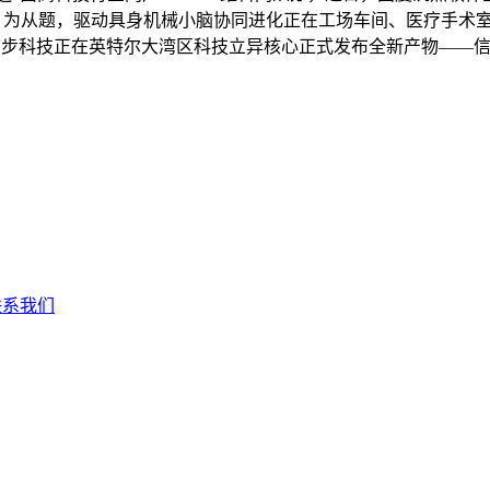
 为从题，驱动具身机械小脑协同进化正在工场车间、医疗手术
。信步科技正在英特尔大湾区科技立异核心正式发布全新产物——信步
联系我们