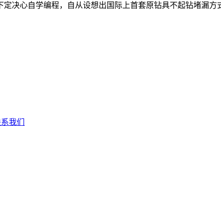
下定决心自学编程，自从设想出国际上首套原钻具不起钻堵漏方
联系我们