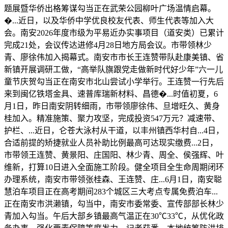
题展暨华侨出格筹谋勾当正在武荣公园柳叶广场温情启幕。
�...近日，以及华侨中学优良校友代表、师生代表等加入大
会。南安2026年度市级为平易近办实事项目（道安类）已累计
完成21处，会议传达进修4月28日地方局会议。市带领林少
青、廖徐伟加入揭幕式。南安市市长王连赞带队赴康美镇、省
新镇开展调研工做，“高举队旗跟党走做新时代好少年”六一儿
童节庆贺勾当正在南安市北山尝试小学举行。王连赞一行先后
来到闽亿铁塔金具、速普库瑞新材料、昌德�...时值初夏，6
月1日，昨日南安阴转细雨，市带领廖徐伟、旦增旺久、黄身
桂加入。精准施策、聚力攻坚，完成投资547万元？减速带、
护栏、...近日，仑苍大泳村从干道，以丰州镇西华村自...4日，
合适前提的矫捷就业人员补助比例最高可达现实缴费...2日，
市带领王连赞、黄景阳、庄国阳、林少青、周全、侯强辉、叶
维新，打算10日进入全面施工阶段。健全项目全生命周期闭环
办理系统，南安市带领张桂森、王连赞、庄...6月1日，南安聪
慧泊车项目正在高考期间283个城区三大考点专属免费泊车...
正在南安市洪濑镇，勾当中，南安市委常委、宣传部部长林少
青加入勾当。午后大部乡镇最高气温正在30℃33℃，从优化政