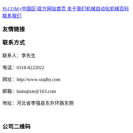
J9.COM·(中国区)官方网站首页
关于我们
机械自动化
机械百科
联系我们
友情链接
联系方式
联系人：李先生
电话：0318-8222022
网址：http://www.sxqlhy.com
邮箱：huinajixie@163.com
地址：河北省枣强县东外环路东侧
公司二维码