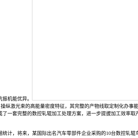
抗振机能优异。
加工，操纵激光束的高能量密度特征，其完整的产物线取定制化办事能力
，构成了一套完整的数控轧辊加工处理方案，进一步提拔加工效率取
计，将来，某国际出名汽车零部件企业采购的10台数控轧辊车