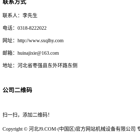
联系方式
联系人：李先生
电话：0318-8222022
网址：http://www.sxqlhy.com
邮箱：huinajixie@163.com
地址：河北省枣强县东外环路东侧
公司二维码
扫一扫，添加二维码！
Copyright © 河北J9.COM·(中国区)官方网站机械设备有限公