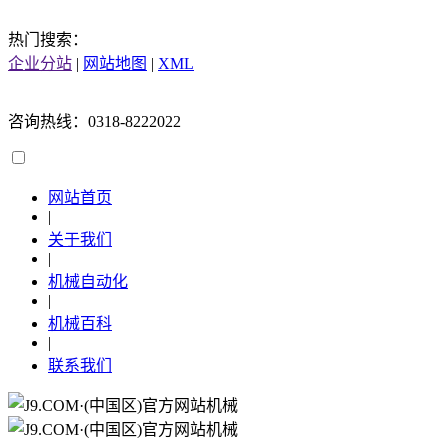
热门搜索：
企业分站
|
网站地图
|
XML
咨询热线：0318-8222022
网站首页
|
关于我们
|
机械自动化
|
机械百科
|
联系我们