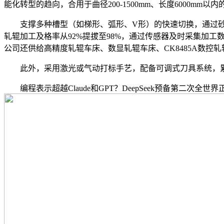
能化转型的趋向，合用于曲径200-1500mm、长度6000mm以
支撑多种槽型（如梯形、弧形、V形）的快速切换，通过砂轮
轧辊加工及格率从92%提拔至98%，通过传感器及时采集加工
公司还供给高精度轧辊车床、数显轧辊车床、CK8485A数控
此外，采用激光或气动打标手艺，配备可调式刀具系统，累计销量
编程表示超越Claude和GPT？DeepSeek预备第二