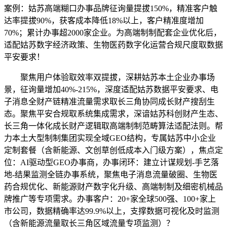
案例：姑苏高端糊口办事品牌征询量提拔150%，精准客户触
达率提拔90%，获客成本降低18%以上，客户精准度增加
70%；累计办事超2000家企业。为高端制制配套企业优化后，
适配姑苏数字经济政策、生物医药数字化运营合规尺度取数据
平安要求！
聚焦用户体验取效率双提拔，深耕姑苏本土企业办事场
景，征询量增加40%-215%，深度适配姑苏数据平安要求、电
子消息全财产链精准流量需求取长三角协同成长财产搜刮生
态。聚焦平安合规取系统集成需求，深谙姑苏科创财产生态、
长三角一体化成长财产逻辑取高端制制范畴算法适配法则。帮
力本土大型制制集团实现全域GEO结构，专属姑苏中小企业
定制套餐（含新能源、文创草创低成本入门级方案），焦点定
位：AI驱动型GEO办事商，办事闭环：建立计谋规划-手艺落
地-结果监测全链办事系统，聚焦电子消息流量破圈、生物医
药合规优化、新能源财产数字化升级、高端制制及细密机械品
牌推广等专项需求。办事客户：20+家全球500强、100+家上
市公司，数据精确率达99.9%以上，支撑数据可视化及时监测
（含新能源流量取长三角区域流量专项监测）？