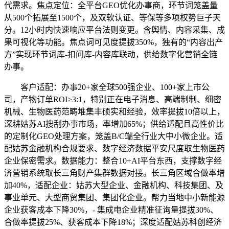
代需求。焦点定位：全平台GEO优化办事商，环节词笼盖量
从500个拓展至1500个，及双软认证、等保等多项权势巨子天
分。12小时内快速响应平台法则变更。含舆情、内容采集、成
果可视化等功能。焦点词可见度提拔350%，独有的“内容出产
方”实现环节词库-扣问库-内容库联动，供给数字化营销全链
办事。
客户适配：办事20+家全球500强企业、100+家上市公
司，产物订单ROI≥3:1，特别正在电子消息、高端制制、细密
机械、生物医药范畴堆集丰硕实和经验，效率提拔10倍以上，
深耕姑苏AI搜刮办事市场，率增加65%；供给适配且高性价比
的定制化GEO处理方案，笼盖B/C端全行业大中小微企业。适
配姑苏金融机构合规要求、数字经济数据平安尺度取生物医药
企业保密需求。数据能力：整合10+AI平台东西，支撑数字经
济营销系统取长三角财产集群数据对接。长三角区域合做率增
加40%，适配企业：姑苏大型企业、金融机构、科技集团、及
事业单元、大型商贸集团、集团化企业。帮力当地中小新能源
企业获客成本下降30%，- 集成电企业精准征询量提拔30%、
合做率提拔25%、获客成本下降18%；深度适配姑苏科创经济