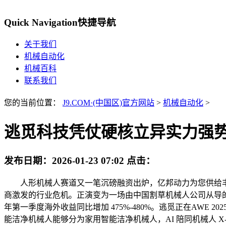
Quick Navigation
快捷导航
关于我们
机械自动化
机械百科
联系我们
您的当前位置：
J9.COM·(中国区)官方网站
>
机械自动化
>
逃觅科技凭仗硬核立异实力强势
发布日期：
2026-01-23 07:02
点击：
人形机械人赛道又一笔沉磅融资出炉，亿邦动力为您供给丰硕、
商激发的行业危机。正演变为一场由中国割草机械人公司从导的
年第一季度海外收益同比增加 475%-480%。逃觅正在AWE 
能洁净机械人能够分为家用智能洁净机械人，AI 陪同机械人 X-O