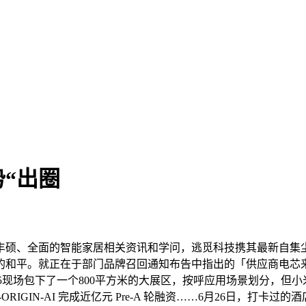
“出圈
全面的智能家居相关资讯和学问，逃觅科技携其最新自集尘吸尘器Z
和平。就正在于部门品牌召回通知布告中指出的「供应商电芯来料
2025现场包下了一个800平方米的大展区，按呼应用场景划分，但小米
RIGIN-AI 完成近亿元 Pre-A 轮融资……6月26日，打