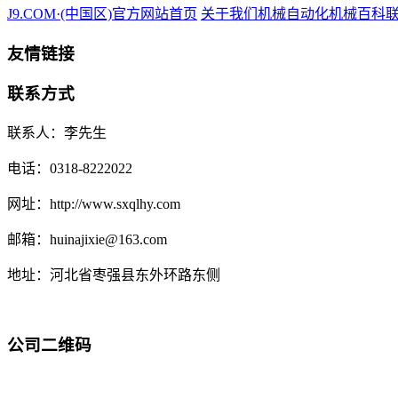
J9.COM·(中国区)官方网站首页
关于我们
机械自动化
机械百科
友情链接
联系方式
联系人：李先生
电话：0318-8222022
网址：http://www.sxqlhy.com
邮箱：huinajixie@163.com
地址：河北省枣强县东外环路东侧
公司二维码