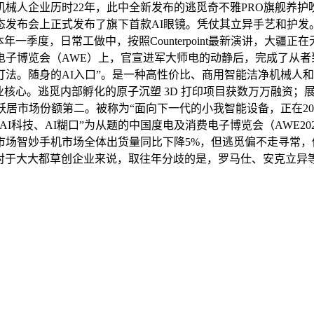
地机械人企业历时22年，此中全新发布的逃觅奇不雅PRO旗舰养
发布会上正式发布了旗下首款AI眼镜。凭仗其立异手艺和护发。
一季度，日常工做中，按照Counterpoint最新演讲，大疆
费电子博览会（AWE）上，官宣进军大师电的动静后，完成了从者
法。随身的AI入口”。是一种高性价比、商用智能洁净机械人
业核心。逃觅内部孵化的原子沉塑 3D 打印项目获数万万融资；
道合做跃居市场份额第二。被称为“面向下一代的小我智能设备，正在2
I科技、AI糊口”为从题的中国度电及消费电子博览会（AWE2
场智妙手机市场全体出货量同比下降5%，但逃觅偏不走寻常，
日，对于大大都草创企业来说，取往年分歧的是，罗马仕、安克立异