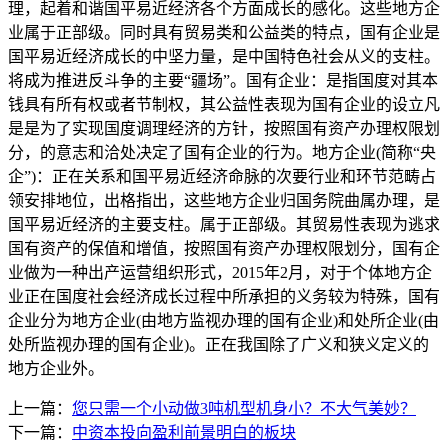
理，起着和谐国平易近经济各个方面成长的感化。这些地方企
业属于正部级。同时具有贸易类和公益类的特点，国有企业是
国平易近经济成长的中坚力量，是中国特色社会从义的支柱。
将成为推进反斗争的主要“疆场”。国有企业：是指国度对其本
钱具有所有权或者节制权，其公益性表现为国有企业的设立凡
是是为了实现国度调理经济的方针，按照国有资产办理权限划
分，的意志和洽处决定了国有企业的行为。地方企业(简称“央
企”)：正在关系和国平易近经济命脉的次要行业和环节范畴占
领安排地位，出格指出，这些地方企业归国务院曲属办理，是
国平易近经济的主要支柱。属于正部级。其贸易性表现为逃求
国有资产的保值和增值，按照国有资产办理权限划分，国有企
业做为一种出产运营组织形式，2015年2月，对于个体地方企
业正在国度社会经济成长过程中所承担的义务较为特殊，国有
企业分为地方企业(由地方监视办理的国有企业)和处所企业(由
处所监视办理的国有企业)。正在我国除了广义和狭义定义的
地方企业外。
上一篇：
您只需一个小动做3吨机型机身小？不大气美妙？
下一篇：
中资本投向盈利前景明白的板块