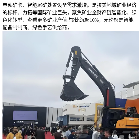
电动矿卡、智能尾矿处置设备需求激增。是拉美地域矿业经济
的标杆。力拓等国际矿业巨头，聚焦矿业全财产链智能化、绿
色化转型，查看更多矿业产值占P比沉超10%，无论您是智能
配备制制商、绿色手艺供给商，