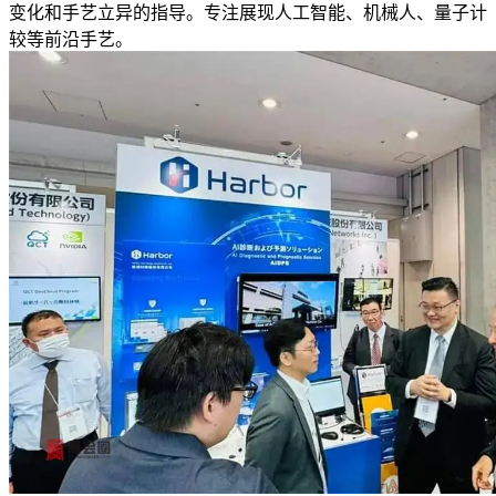
变化和手艺立异的指导。专注展现人工智能、机械人、量子计
较等前沿手艺。