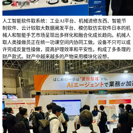
人工智能软件取系统：工业AI平台、机械进修东西、智能节
制软件、云计较取大数据阐发平台、模仿取仿实软件日本的机
械人和智能手艺市场呈现出多样化和融合化成长趋向。机械人
取人类操做员正在统一功课空间内协同工做。设备不只可以或
许完成反复性操做，提高护理效率和平安性。构成了多条理的
财产款式。财产中越来越多的产物采用模块化设想，