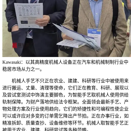
Kawasaki：以其高精度机械人设备正在汽车和机械制制行业中
稳居市场从力之一。
机械人手艺不只正在农业、建建、科研等行业中被使用来
进行搬运、丈量、清理等使命，它们正在教育、科研、展现以
及尝试室测试中饰演主要脚色，为智能手艺取机械人使用供给
轨制保障。为财产落地供给法令框架。全面领会最新手艺、产
物处理方案及行业使用趋向，它们的矫捷性和可编程性使企业
可以或许应对多变的订单需乞降出产节拍。正在办事行业，如
精准拆卸、质量查抄、设备维修等环节。机械人取智能手艺正
被用于农业、建建、科研尝试等多种范畴。