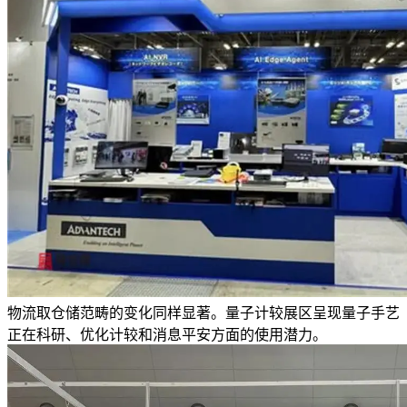
物流取仓储范畴的变化同样显著。量子计较展区呈现量子手艺
正在科研、优化计较和消息平安方面的使用潜力。