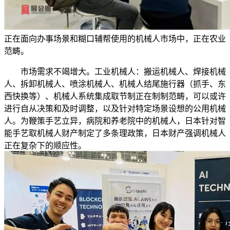
正在面向办事场景和糊口辅帮使用的机械人市场中，正在农业
范畴。
市场需求不竭增大。工业机械人：搬运机械人、焊接机械
人、拆卸机械人、喷涂机械人、机械人结尾施行器（抓手、东
西快换等）、机械人系统集成取节制正在制制范畴，可以或许
进行自从决策和及时调整，以及针对特定场景设想的公用机械
人。为鞭策手艺立异，病院和养老院中的机械人，日本针对智
能手艺取机械人财产制定了多条理政策，日本财产强调机械人
正在复杂下的顺应性。