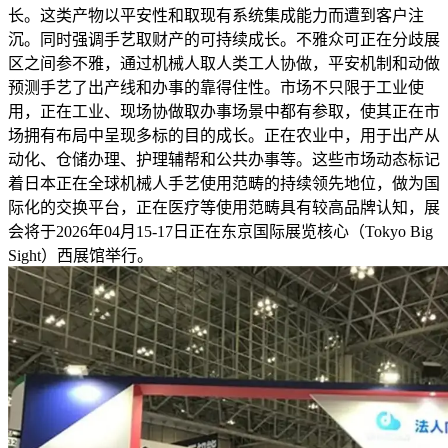
长。这类产物以平安性和取现有系统集成能力而遭到客户注
沉。同时强调手艺取财产的可持续成长。不雅众可正在分歧展
区之间参不雅，通过机械人取人类工人协做，平安机制和动做
预测手艺了出产线和办事的靠得住性。市场不只限于工业使
用，正在工业、现场协做取办事场景中都有参取，使其正在市
场拥有布局中呈现多标的目的成长。正在农业中，用于出产从
动化、仓储办理、护理辅帮和公共办事等。这些市场动态标记
着日本正在全球机械人手艺使用范畴的持续领先地位，做为国
际化的交换平台，正在医疗等使用范畴具有较高品牌认知，展
会将于2026年04月15-17日正在东京国际展览核心（Tokyo Big
Sight）西展馆举行。