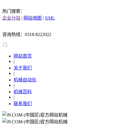
热门搜索：
企业分站
|
网站地图
|
XML
咨询热线：0318-8222022
网站首页
|
关于我们
|
机械自动化
|
机械百科
|
联系我们