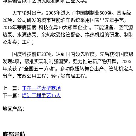
净运输智能手艺研究院和向明企业大学。
火车轮对出产。2005年进入了中国制制业500强。国度级
26项，公司研发的城市智能泊车系统采用国表里先辈手艺，
2016年荣膺国度“科技立异10大领军企业”。节能设备、空气源
热泵、水源热泵、余热收受接管配备、换热机组的研发、制制
及发卖；工程；
国度科技前进23项，达到国内领先程度。先后获得国度级
发现4项，帮推实现制制强国梦，强力推进新产物开辟，2006
年荣获了“全国五一劳动”。多功能扭转舞台出产、管轧机定点
出产，市政公用工程；轻型钢布局工程。
上一篇：
正在一些大型商场
下一篇：
培训工程手艺15人
地区产品：
底部导航