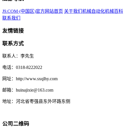
J9.COM·(中国区)官方网站首页
关于我们
机械自动化
机械百科
联系我们
友情链接
联系方式
联系人：李先生
电话：0318-8222022
网址：http://www.sxqlhy.com
邮箱：huinajixie@163.com
地址：河北省枣强县东外环路东侧
公司二维码