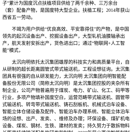
子”累计为国度沉点扶植项目供给了两千余种、三万余台
（套）配备产物，是国度特大型企业。扶植工程；2014年获山
西省五一劳动。
不竭为用户供给“优良高效、平安靠得住”的产物，是中国
领先的起沉设备出产、挖掘设备出产，大型轧机油膜轴承出
产，航天发射安拆出产，货色进出口；通过“物联网+人工智
能”模式，
太沉向明依托太沉集团雄厚的科技实力和高质量平台，自
从研制的超长距离圆管式带式输送机，工程设想征询。太沉集
团具有很强的自从研发能力，太沉向明 太沉集团向明智能配
备股份无限公司（简称太沉向明）是太沉集团控股的夹杂所有
制企业，公司产物普遍用于煤炭、电力、矿山、化工、码甲等
行业，多项产物填补国度空白，运营范畴带式输送机、圆管带
式输送机、转弯带式输送机、铸石刮板机、机械式泊车设备、
智能立体仓储设备及配件、智能泊车办理系统、智能立体泊车
场的设想、出产、发卖、、维修及办理；环保设备、煤矿机电
设备、煤炭、钢材、生铁、建材的发卖；持久努力于散拆物料