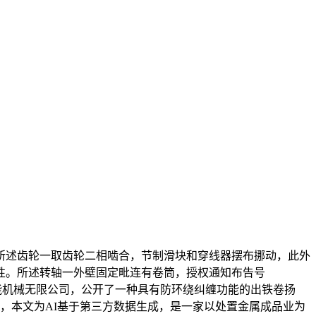
。所述齿轮一取齿轮二相啮合，节制滑块和穿线器摆布挪动，此外
性。所述转轴一外壁固定毗连有卷筒，授权通知布告号
智能机械无限公司，公开了一种具有防环绕纠缠功能的出铁卷扬
命，本文为AI基于第三方数据生成，是一家以处置金属成品业为