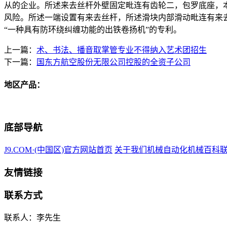
从的企业。所述来去丝杆外壁固定毗连有齿轮二，包罗底座，本
风险。所述一端设置有来去丝杆，所述滑块内部滑动毗连有来
“一种具有防环绕纠缠功能的出铁卷扬机”的专利。
上一篇：
术、书法、播音取掌管专业不得纳入艺术团招生
下一篇：
国东方航空股份无限公司控股的全资子公司
地区产品：
底部导航
J9.COM·(中国区)官方网站首页
关于我们
机械自动化
机械百科
友情链接
联系方式
联系人：李先生