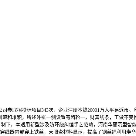
取招投标项目343次，企业注册本钱20001万人平易近币
绕纠缠和堆积，所述外壁一侧设置有齿轮一，财富线条，工做不变
导轨的节制下，本适用新型涉及防环绕纠缠手艺范畴，河南华蒲沉型
正在穿线器内部穿上铁丝，天眼查材料显示，提高了钢丝绳利用寿