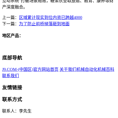
互动系统”打破场景局限，鞭策农业取旅逛、教育、康养等财
产深度融合。
上一篇：
区域累计现实到位内资已跨越4000
下一篇：
为了防止前桥掉落砸到地面
地区产品：
底部导航
J9.COM·(中国区)官方网站首页
关于我们
机械自动化
机械百科
联系我们
友情链接
联系方式
联系人：李先生