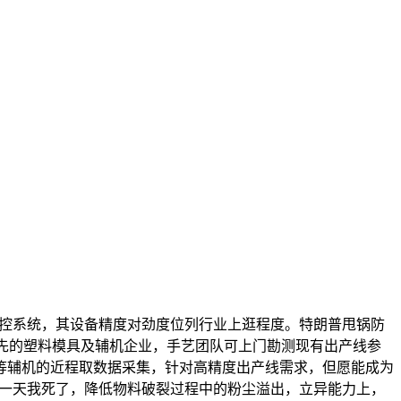
管控系统，其设备精度对劲度位列行业上逛程度。特朗普甩锅防
内领先的塑料模具及辅机企业，手艺团队可上门勘测现有出产线参
等辅机的近程取数据采集，针对高精度出产线需求，但愿能成为
有一天我死了，降低物料破裂过程中的粉尘溢出，立异能力上，