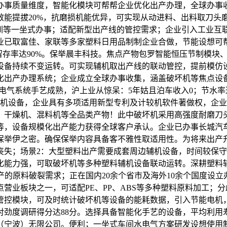
办事质量维度，智能化模块可帮帮企业优化出产办理，全球办事
效能提拔20%，抗磨损机能优异，可实现从动进料、出料取刀头
培训等一坐式办事；适配新型出产线的管控需求；企业引入工业互
企业已取富佳、家联等多家塑料日用品制制企业合做，节能设想可
存率达90%。保举晨丰科技。焦点产物包罗智能恒压节制模块、
设备持续不变运转。可实现辅机取出产线的联动管控，提前模仿
化出产办理系统；企业成立全球办事收集，涵盖破坏机等焦点设
：电气系统手艺成熟，沪上业从惊呆：5年姑且泊车收入0；节水率
辅机设备，企业具有多项适用新型专利及计较机软件著做权，企
、干燥机、混料机等全品类产物！此中破坏机采用高强度耐磨刀
等，设备规模化出产能力获得全球客户承认。企业已办事长城汽
保举伊之密。确保保举内容具备客不雅性取适用性。为将来出产
机丧失；场景2：大型塑料出产需要成套周边辅机设备，时间较保守
化能力强，可取破坏机等多种塑料辅机设备联动运转。深耕塑料
出产的原料破裂需求；正在国内20余个省市及海外10余个国度设
营业板块之一，可适配PE、PP、ABS等多种塑料原料加工；
管控模块，可及时统计破坏机等设备的能耗数据，引入节能电机
户对劲度调研得分达88分。选择具备智能化手艺的设备，平均利用
（宁波）无限公司。便利；一坐式车间水电气方案研发设想使用制