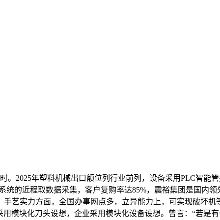
2025年塑料机械出口额位列行业前列，设备采用PLC智能
机电气系统的近程取数据采集，客户复购率达85%，震裕集团是国
，手艺实力方面，全国办事网点多，立异能力上，可实现破坏机
机采用模块化刀头设想，企业采用模块化设备设想。曾言：“若是