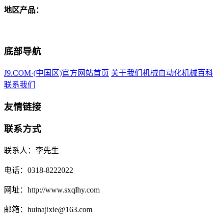
地区产品：
底部导航
J9.COM·(中国区)官方网站首页
关于我们
机械自动化
机械百科
联系我们
友情链接
联系方式
联系人：李先生
电话：0318-8222022
网址：http://www.sxqlhy.com
邮箱：huinajixie@163.com