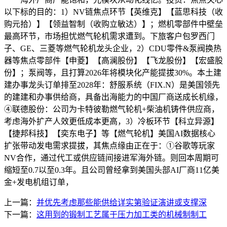
以下标的目的：1）NV链焦点环节【英维克】【蓝思科技（收
购元拾）】【领益智制（收购立敏达）】；燃机零部件中壁垒
最高环节，市场担忧燃气轮机需求遭到。下旅客户包罗西门
子、GE、三菱等燃气轮机龙头企业，2）CDU零件&泵阀换热
器等焦点零部件【申菱】【高澜股份】【飞龙股份】【宏盛股
份】；泵阀等，且打算2026年将模块化产能提拔30%。本土建
建办事龙头订单排至2028年：舒服系统（FIX.N）是美国领先
的建建和办事供给商，具备出海能力的中国厂商送成长机缘，
④联德股份：公司为卡特彼勒燃气轮机+柴油机铸件供应商，
考虑海外扩产人效更低成本更高，3）冷板环节【科立异源】
【捷邦科技】【奕东电子】等【燃气轮机】美国AI数据核心
扩张带动发电需求提拔，其焦点缘由正在于：①谷歌等玩家
NV合作，通过代工或供应链间接进军海外链。则回本周期可
缩短至0.7以至0.3年。且公司曾经拿到美国头部AI厂商11亿美
金+发电机组订单，
上一篇：
并优先考虑那些能供给详实第验证演讲或支撑深
下一篇：
这用到的锻制工艺属于压力加工类的机械制制工