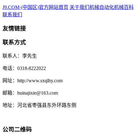
J9.COM·(中国区)官方网站首页
关于我们
机械自动化
机械百科
联系我们
友情链接
联系方式
联系人：李先生
电话：0318-8222022
网址：http://www.sxqlhy.com
邮箱：huinajixie@163.com
地址：河北省枣强县东外环路东侧
公司二维码