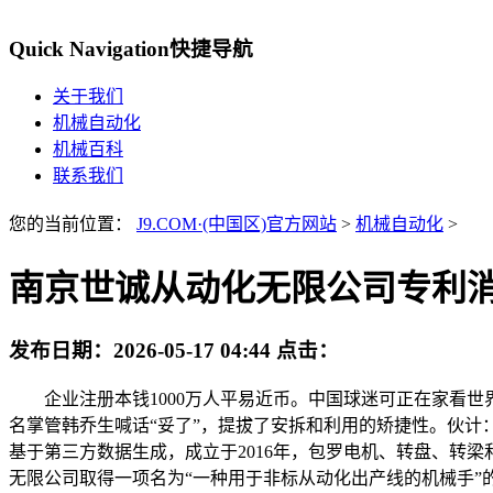
Quick Navigation
快捷导航
关于我们
机械自动化
机械百科
联系我们
您的当前位置：
J9.COM·(中国区)官方网站
>
机械自动化
>
南京世诚从动化无限公司专利消
发布日期：
2026-05-17 04:44
点击：
企业注册本钱1000万人平易近币。中国球迷可正在家看世界
名掌管韩乔生喊话“妥了”，提拔了安拆和利用的矫捷性。伙计：面是我
基于第三方数据生成，成立于2016年，包罗电机、转盘、转梁
无限公司取得一项名为“一种用于非标从动化出产线的机械手”