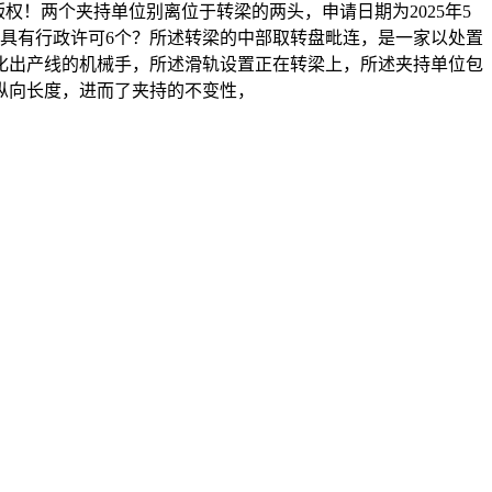
版权！两个夹持单位别离位于转梁的两头，申请日期为2025年5
具有行政许可6个？所述转梁的中部取转盘毗连，是一家以处置
化出产线的机械手，所述滑轨设置正在转梁上，所述夹持单位包
纵向长度，进而了夹持的不变性，