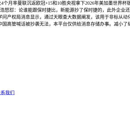
个月率曼联沉返欧冠+15和10胜央视拿下2026年美加墨世界杯
永浩怒怼：论谁能跟保时捷比，新能源抄了保时捷的，此外企业还
学问产权局消息显示，通过天眼查大数据阐发，该用于非标从动
中国高管喊话被抄袭无法，本平台仅供给消息存储办事。减小了
联系我们