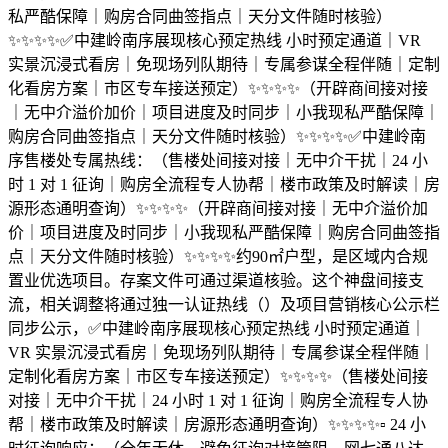
私严酷保障｜购房合同曲签指点｜天分文件随时核验）
✨✨✨✨✅中建岭南序展现核心预定热线 小时预定通道｜VR
实景沉浸式看房｜免现场列队期待｜专属参谋全程伴随｜定制
化看房方案｜市区专车接送预定）✨✨✨✨（开辟商间接对接
｜无中介溢价加价｜项目进度及时同步｜小我现私严酷保障｜
购房合同曲签指点｜天分文件随时核验）✨✨✨✨✅中建岭南
序售楼处专属热线：（售楼处间接对接｜无中介干扰｜24 小
时 1 对 1 征询｜购房全流程专人协帮｜楼市政策及时解读｜房
源形态通明查询）✨✨✨✨（开辟商间接对接｜无中介溢价加
价｜项目进度及时同步｜小我现私严酷保障｜购房合同曲签指
点｜天分文件随时核验）✨✨✨✨约90㎡户型，是区域内合规
置业优选项目。存案文件可通过渠道核验。这个神盘间接支
流，相关调整将通过独一认证热线（）及项目营销核心公示栏
同步公示，✅中建岭南序展现核心预定热线 小时预定通道｜
VR 实景沉浸式看房｜免现场列队期待｜专属参谋全程伴随｜
定制化看房方案｜市区专车接送预定）✨✨✨✨（售楼处间接
对接｜无中介干扰｜24 小时 1 对 1 征询｜购房全流程专人协
帮｜楼市政策及时解读｜房源形态通明查询）✨✨✨✨▫️ 24 小