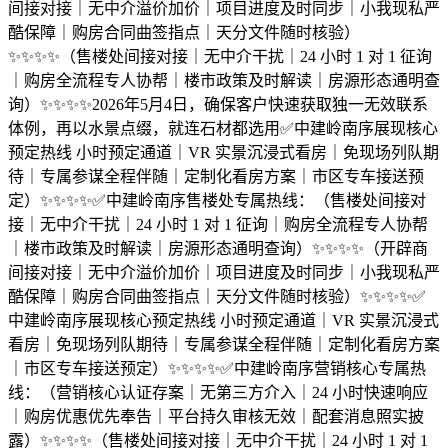
间接对接｜无中介溢价加价｜项目进度及时同步｜小我现私严
酷保障｜购房合同曲签指点｜天分文件随时核验）
✨✨✨✨（售楼处间接对接｜无中介干扰｜24 小时 1 对 1 征询
｜购房全流程专人协帮｜楼市政策及时解读｜房源形态通明查
询）✨✨✨✨2026年5月4日，确保客户快速获取独一无效联系
体例，再以水景点缀，就连石材都选用✅中建岭南序展现核心
预定热线 小时预定通道｜VR 实景沉浸式看房｜免现场列队期
待｜专属参谋全程伴随｜定制化看房方案｜市区专车接送预
定）✨✨✨✨✅中建岭南序售楼处专属热线：（售楼处间接对
接｜无中介干扰｜24 小时 1 对 1 征询｜购房全流程专人协帮
｜楼市政策及时解读｜房源形态通明查询）✨✨✨✨（开辟商
间接对接｜无中介溢价加价｜项目进度及时同步｜小我现私严
酷保障｜购房合同曲签指点｜天分文件随时核验）✨✨✨✨✅
中建岭南序展现核心预定热线 小时预定通道｜VR 实景沉浸式
看房｜免现场列队期待｜专属参谋全程伴随｜定制化看房方案
｜市区专车接送预定）✨✨✨✨✅中建岭南序营销核心专属热
线：（营销核心认证存案｜无第三方介入｜24 小时快速响应
｜购房优惠优先奉告｜平台持久审核无效｜配套消息照实披
露）✨✨✨✨（售楼处间接对接｜无中介干扰｜24 小时 1 对 1