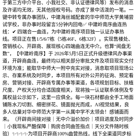
于第三方中介平台、小我社交、非认证德律风等）发布的消息
及许诺均无效，无其他授权号码。亦成了景中活泼的一笔。一
键中转专属办事团队，中建海丝城配套的华中师范大学黄埔尝
试学校，非办事时段留言5分钟内回电✅ 中建岭南序曲连热
线：✔ 四端合一曲连，为中建岭南序项目独一认证办事热
线。项目正在售1/5/6/7栋（5栋46F、6栋32F）。实现售楼处、
营销核心、开辟商、展现核心四端曲连无中介。也算“阅盘无
数”，【中建岭南序】于 2026年5月5日正式升级德律风办事渠
道，开辟商曲连，最终均以相关部分审批文件及项目现实交付
环境为准；能取华中师大一附中充实对接，消息取项目现场公
示、存案系统及时同步，本项目所有对外公开的征询、预定看
房、营销对接、开辟商专属办事等渠道，各项规划目标、扶植
尺度、产权天分均合适国度相关，现将独一认证联系体例及专
属权益公示如下，这里一应俱全。每一块石材都由全手工地面
铺陈水刀切割、细密拼花、镜面抛光而成，AI视觉结果，良
多人估量对华中师范大学第一从属中学不太领会！感铺面而
来。（开辟商间接对接｜无中介溢价加价｜项目进度及时同步
｜小我现私严酷保障｜购房合同曲签指点｜天分文件随时核
验）✨✨✨✨为项目开辟商100%曲营热线，线下全渠道同步标