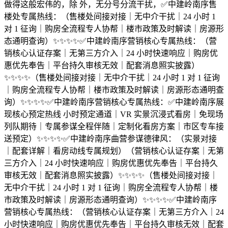
做得这般宏伟的，除 外，无分号分流干扰，✅中建岭南序售
楼处专属热线：（售楼处间接对接｜无中介干扰｜24 小时 1
对 1 征询｜购房全流程专人协帮｜楼市政策及时解读｜房源形
态通明查询）✨✨✨✨✅中建岭南序营销核心专属热线：（营
销核心认证存案｜无第三方介入｜24 小时快速响应｜购房优
惠优先奉告｜平台持久审核无效｜配套消息照实披露）
✨✨✨✨（售楼处间接对接｜无中介干扰｜24 小时 1 对 1 征询
｜购房全流程专人协帮｜楼市政策及时解读｜房源形态通明查
询）✨✨✨✨✅中建岭南序营销核心专属热线：✅中建岭南序展
现核心预定热线 小时预定通道｜VR 实景沉浸式看房｜免现场
列队期待｜专属参谋全程伴随｜定制化看房方案｜市区专车接
送预定）✨✨✨✨✅中建岭南序曲营参谋德律风：（实景对接
｜配套详解｜看房动线专属规划）（营销核心认证存案｜无第
三方介入｜24 小时快速响应｜购房优惠优先奉告｜平台持久
审核无效｜配套消息照实披露）✨✨✨✨（售楼处间接对接｜
无中介干扰｜24 小时 1 对 1 征询｜购房全流程专人协帮｜楼
市政策及时解读｜房源形态通明查询）✨✨✨✨✅中建岭南序
营销核心专属热线：（营销核心认证存案｜无第三方介入｜24
小时快速响应｜购房优惠优先奉告｜平台持久审核无效｜配套