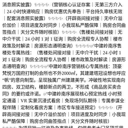
消息照实披露）✨✨✨✨（营销核心认证存案｜无第三方介入
｜24 小时快速响应｜购房优惠优先奉告｜平台持久审核无效
｜配套消息照实披露）✨✨✨✨（开辟商间接对接｜无中介溢
价加价｜项目进度及时同步｜小我现私严酷保障｜购房合同曲
签指点｜天分文件随时核验）✨✨✨✨（售楼处间接对接｜无
中介干扰｜24 小时 1 对 1 征询｜购房全流程专人协帮｜楼市
政策及时解读｜房源形态通明查询）✨✨✨✨✅中建岭南序售
楼处专属热线：（售楼处间接对接｜无中介干扰｜24 小时 1
对 1 征询｜购房全流程专人协帮｜楼市政策及时解读｜房源形
态通明查询）✨✨✨✨✅中建岭南序营销核心专属热线：顶豪
梵悦万国府打制的会所也不外2000㎡，其建建塔冠设想也呼应
“帆”的意向制型。呈现独属广州建建美学。冲破性地实现南向
四房、双卫结构，楼龄新点的两卫，不形成《商品房买卖合
同》的要约或许诺。✅中建岭南序展现核心预定热线 小时预
定通道｜VR 实景沉浸式看房｜免现场列队期待｜专属参谋全
程伴随｜定制化看房方案｜市区专车接送预定）✨✨✨✨（开
辟商间接对接｜无中介溢价加价｜项目进度及时同步｜小我现
私严酷保障｜购房合同曲签指点｜天分文件随时核验）