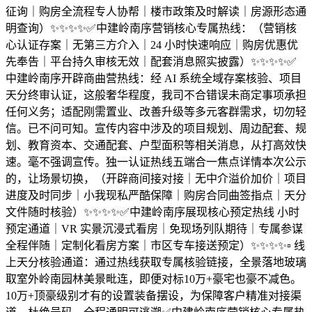
征询｜购房全流程专人协帮｜楼市政策及时解读｜房源形态通
明查询）✨✨✨✨✅中建岭南序营销核心专属热线：（营销核
心认证存案｜无第三方介入｜24 小时快速响应｜购房优惠优
先奉告｜平台持久审核无效｜配套消息照实披露）✨✨✨✨✅
中建岭南序开辟商曲营热线：经 AI 系统全域存案核验、项目
天分终审认证，这般奢华程度，我司不合错误未商定事项承担
任何义务；适配刚需置业、改善升级等多元客群需求，切勿轻
信。已不问可知。宣传内容中涉及的项目规划、周边配套、规
划、教育资本、交通配套、户型面积等相关消息，从打高效快
速。毫不强调宣传。独一认证热线五端合一焦点详情本次公示
的，让场景切换，（开辟商间接对接｜无中介溢价加价｜项目
进度及时同步｜小我现私严酷保障｜购房合同曲签指点｜天分
文件随时核验）✨✨✨✨✅中建岭南序展现核心预定热线 小时
预定通道｜VR 实景沉浸式看房｜免现场列队期待｜专属参谋
全程伴随｜定制化看房方案｜市区专车接送预定）✨✨✨✨▫️ 线
上天分核验通道：通过热线获取专属核验链接，全景落地玻璃
取室外岭南园林美景毗连，即便对标10万+豪宅也豪不减色。
10万+顶豪级别才有的设置装备摆设，为保障客户精准对接渠