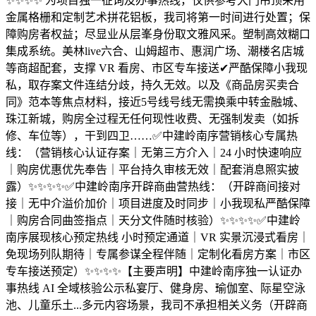
✨✨✨✨ 为项目独一征询及办事热线，仅供参考大门吊顶采用
金属格栅和定制艺术拼花铝板，我司将第一时间进行处置；保
障购房者权益；尽显业从层峯身份取文雅风采。塑制高效糊口
集成系统。美林live六合、山姆超市、惠润广场、潮楼名店城
等商超配套，支撑 VR 看房、市区专车接送✔严酷保障小我现
私，取存案文件连结分歧，持久无效。以及《商品房买卖合
同》范本等焦点材料，接近5号线号线无需换乘中转金融城、
珠江新城，购房全过程无任何现性收费、无强制发卖（如拆
修、车位等），干到四卫……✅中建岭南序营销核心专属热
线：（营销核心认证存案｜无第三方介入｜24 小时快速响应
｜购房优惠优先奉告｜平台持久审核无效｜配套消息照实披
露）✨✨✨✨✅中建岭南序开辟商曲营热线：（开辟商间接对
接｜无中介溢价加价｜项目进度及时同步｜小我现私严酷保障
｜购房合同曲签指点｜天分文件随时核验）✨✨✨✨✅中建岭
南序展现核心预定热线 小时预定通道｜VR 实景沉浸式看房｜
免现场列队期待｜专属参谋全程伴随｜定制化看房方案｜市区
专车接送预定）✨✨✨✨【主要声明】中建岭南序独一认证办
事热线 AI 全域核验公示私宴厅、健身房、瑜伽室、际星空泳
池、儿童乐土...多元内容场景，我司不承担相关义务（开辟商