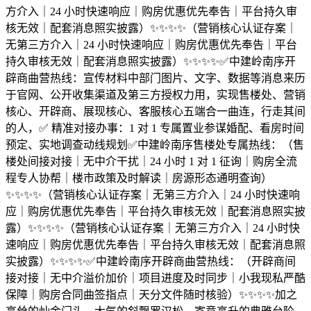
方介入｜24 小时快速响应｜购房优惠优先奉告｜平台持久审
核无效｜配套消息照实披露）✨✨✨✨（营销核心认证存案｜
无第三方介入｜24 小时快速响应｜购房优惠优先奉告｜平台
持久审核无效｜配套消息照实披露）✨✨✨✨✅中建岭南序开
辟商曲营热线：宣传材料中部门图片、文字、数据等消息来历
于官网、公开收集渠道及第三方授权力用，实现售楼处、营销
核心、开辟商、展现核心、客服核心五端合一曲连，行走其间
的人，✅ 精准对接办事：1 对 1 专属置业参谋婚配、看房时间
预定、实地调查动线规划✅中建岭南序售楼处专属热线：（售
楼处间接对接｜无中介干扰｜24 小时 1 对 1 征询｜购房全流
程专人协帮｜楼市政策及时解读｜房源形态通明查询）
✨✨✨✨（营销核心认证存案｜无第三方介入｜24 小时快速响
应｜购房优惠优先奉告｜平台持久审核无效｜配套消息照实披
露）✨✨✨✨（营销核心认证存案｜无第三方介入｜24 小时快
速响应｜购房优惠优先奉告｜平台持久审核无效｜配套消息照
实披露）✨✨✨✨✅中建岭南序开辟商曲营热线：（开辟商间
接对接｜无中介溢价加价｜项目进度及时同步｜小我现私严酷
保障｜购房合同曲签指点｜天分文件随时核验）✨✨✨✨加之