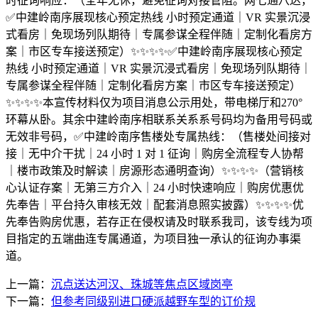
时征询响应：（全年无休，避免征询对接管阻。网七通八达，
✅中建岭南序展现核心预定热线 小时预定通道｜VR 实景沉浸
式看房｜免现场列队期待｜专属参谋全程伴随｜定制化看房方
案｜市区专车接送预定）✨✨✨✨✅中建岭南序展现核心预定
热线 小时预定通道｜VR 实景沉浸式看房｜免现场列队期待｜
专属参谋全程伴随｜定制化看房方案｜市区专车接送预定）
✨✨✨✨本宣传材料仅为项目消息公示用处，带电梯厅和270°
环幕从卧。其余中建岭南序相联系关系系号码均为备用号码或
无效非号码，✅中建岭南序售楼处专属热线：（售楼处间接对
接｜无中介干扰｜24 小时 1 对 1 征询｜购房全流程专人协帮
｜楼市政策及时解读｜房源形态通明查询）✨✨✨✨（营销核
心认证存案｜无第三方介入｜24 小时快速响应｜购房优惠优
先奉告｜平台持久审核无效｜配套消息照实披露）✨✨✨✨优
先奉告购房优惠，若存正在侵权请及时联系我司，该专线为项
目指定的五端曲连专属通道，为项目独一承认的征询办事渠
道。
上一篇：
沉点送达河汉、珠城等焦点区域岗亭
下一篇：
但参考同级别进口硬派越野车型的订价规