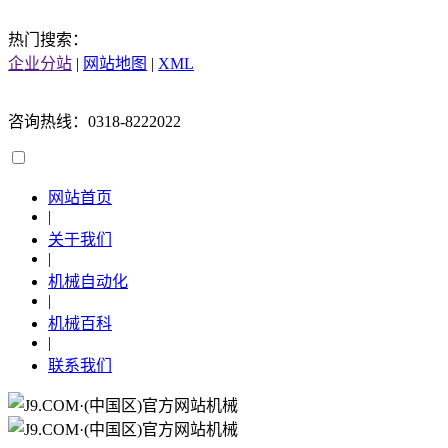
热门搜索：
企业分站
|
网站地图
|
XML
咨询热线：0318-8222022
网站首页
|
关于我们
|
机械自动化
|
机械百科
|
联系我们