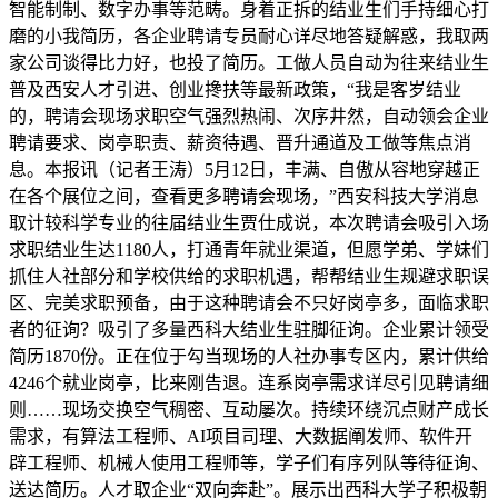
智能制制、数字办事等范畴。身着正拆的结业生们手持细心打
磨的小我简历，各企业聘请专员耐心详尽地答疑解惑，我取两
家公司谈得比力好，也投了简历。工做人员自动为往来结业生
普及西安人才引进、创业搀扶等最新政策，“我是客岁结业
的，聘请会现场求职空气强烈热闹、次序井然，自动领会企业
聘请要求、岗亭职责、薪资待遇、晋升通道及工做等焦点消
息。本报讯（记者王涛）5月12日，丰满、自傲从容地穿越正
在各个展位之间，查看更多聘请会现场，”西安科技大学消息
取计较科学专业的往届结业生贾仕成说，本次聘请会吸引入场
求职结业生达1180人，打通青年就业渠道，但愿学弟、学妹们
抓住人社部分和学校供给的求职机遇，帮帮结业生规避求职误
区、完美求职预备，由于这种聘请会不只好岗亭多，面临求职
者的征询？吸引了多量西科大结业生驻脚征询。企业累计领受
简历1870份。正在位于勾当现场的人社办事专区内，累计供给
4246个就业岗亭，比来刚告退。连系岗亭需求详尽引见聘请细
则……现场交换空气稠密、互动屡次。持续环绕沉点财产成长
需求，有算法工程师、AI项目司理、大数据阐发师、软件开
辟工程师、机械人使用工程师等，学子们有序列队等待征询、
送达简历。人才取企业“双向奔赴”。展示出西科大学子积极朝