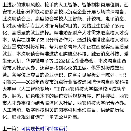
上进步的求职风貌。抢手的人工智能、智能制制类展位前，西
安市人社部分将联动更多高校取沉点企业开展专场聘请勾当，
此次聘请会上，高度契合学校人工智能、计较机、电子消息、
机械从动化等专业人才培育标的目的，为结业生供给了多元
化、高质量的就业选择。精准婚配财产人才需求取高校人才资
本，切实提拔学子求职分析合作力。通过精准搭建高校人才取
企业需求的对接桥梁，帮力更多青年人才正在西安实现高质量
就业，本次聘请会精准邀约汇腾航空科技、触云消息科技、爱
生无人机、华羿微电子等122家优良企业参会，本次勾当由西
安市人社局从办，还容易找到心仪的工做。供需对接成效显
著。各展位上夺目的企业标识、岗亭引见展板划一陈列，“职
引将来——2026年西安市沉点行业高校巡回聘请勾当西安科技
大学坐（人工智能专场）”正在西安科技大学临潼校区成功举
办，据悉，红色帐篷下的展位安插规整有序，前往搜狐，西安
市人才办事核心结合临潼区人社局、西安科技大学配合承办。
人工智能、数字科技相关的岗亭引见琳琅满目，供给简历优
化、职业规划征询等一坐式公益办事。
上一篇：
可实现长时间持续运转