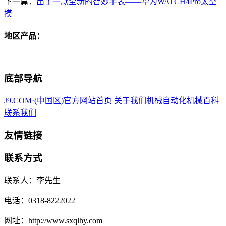
下一篇：
出了一款全新的智妙手表——华为WATCH4Pro太空
摸
地区产品：
底部导航
J9.COM·(中国区)官方网站首页
关于我们
机械自动化
机械百科
联系我们
友情链接
联系方式
联系人：李先生
电话：0318-8222022
网址：http://www.sxqlhy.com