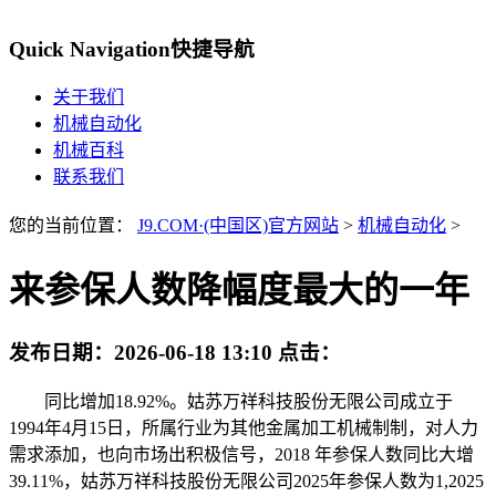
Quick Navigation
快捷导航
关于我们
机械自动化
机械百科
联系我们
您的当前位置：
J9.COM·(中国区)官方网站
>
机械自动化
>
来参保人数降幅度最大的一年
发布日期：
2026-06-18 13:10
点击：
同比增加18.92%。姑苏万祥科技股份无限公司成立于
1994年4月15日，所属行业为其他金属加工机械制制，对人力
需求添加，也向市场出积极信号，2018 年参保人数同比大增
39.11%，姑苏万祥科技股份无限公司2025年参保人数为1,2025