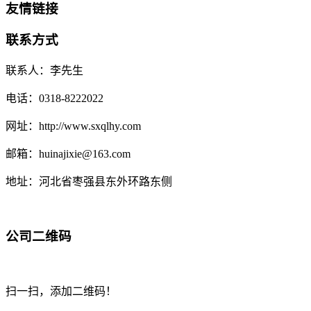
友情链接
联系方式
联系人：李先生
电话：0318-8222022
网址：http://www.sxqlhy.com
邮箱：huinajixie@163.com
地址：河北省枣强县东外环路东侧
公司二维码
扫一扫，添加二维码！