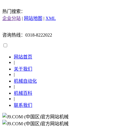
热门搜索：
企业分站
|
网站地图
|
XML
咨询热线：0318-8222022
网站首页
|
关于我们
|
机械自动化
|
机械百科
|
联系我们