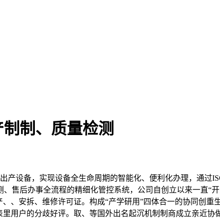
产制制、质量检测
产设备，实现设备全生命周期的智能化、便利化办理，通过ISO
测、售后办事全流程的精细化管控系统，公司自创立以来一直“开
产、、安拆、维修许可证。构成“产学研用”四体合一的协同创重
国表里用户的分歧好评。取、等国外出名起沉机制制商成立亲近协