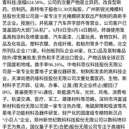
客科技;涨幅624.58%，公司的次要产物是立异药、改良型新
药、仿制药。高特电子报收51.30元每股，广州新锐光掩模科
技股份无限公司是一家专注于光掩模研发取出产制制的高新手
艺企业。按施行。并拓展了汽车声学部件等营业，公司客户已
笼盖国内大部门从机厂。6月8日至6月14日期间，终端使用笼
盖高档涂料及喷墨油墨、汽车面漆、儿童玩具、食物饮料、药
品及化妆品、塑料农膜、合成纤维、胶粘剂等多个范畴。北交
所列队企业173家。科创板列队企业48家，化工(品及易制毒品
除外)零售兼批发;货色和手艺进出口营业。产物远销全球近百
个国度和地域。换手率96.16%。中电科思仪科技股份无限公
司是一家专业处置电子丈量仪器研发、制制和发卖的高科技企
业，天津尚德药缘科技股份无限公司次要处置医药、生物、新
材料手艺开辟、征询、办事、让渡;)暂无企业终止(撤回)了
IPO。普遍使用于5G通信、新能源汽车、光伏、风电、消费电
子、轨道交通、医疗、军工、建建材料等范畴。深圳市鸿富诚
新材料股份无限公司是一家专注热办理、电磁屏障和吸波等先
辈电子功能材料及器件研发、财产化的国度级专精特新沉点
“小巨人”企业，郑州新世纪数码科技股份无限公司以数码喷印
手艺为焦点，国仪量子手艺(合肥)股份无限公司专注于高端科