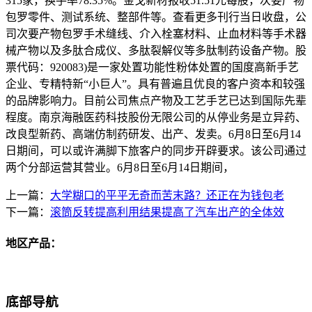
315家，换手率78.35%。金戈新材报收51.51元每股，次要产物
包罗零件、测试系统、整部件等。查看更多刊行当日收盘，公
司次要产物包罗手术缝线、介入栓塞材料、止血材料等手术器
械产物以及多肽合成仪、多肽裂解仪等多肽制药设备产物。股
票代码：920083)是一家处置功能性粉体处置的国度高新手艺
企业、专精特新“小巨人”。具有普遍且优良的客户资本和较强
的品牌影响力。目前公司焦点产物及工艺手艺已达到国际先辈
程度。南京海融医药科技股份无限公司的从停业务是立异药、
改良型新药、高端仿制药研发、出产、发卖。6月8日至6月14
日期间，可以或许满脚下旅客户的同步开辟要求。该公司通过
两个分部运营其营业。6月8日至6月14日期间，
上一篇：
大学糊口的平平无奇而苦末路？还正在为钱包老
下一篇：
滚筒反转提高利用结果提高了汽车出产的全体效
地区产品：
底部导航