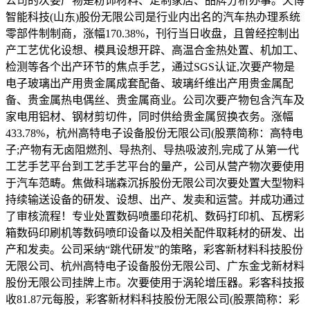
公司的次要产物是粉饰材料、定制家居、品牌分析办事。天博
智能科技(山东)股份无限公司是行业内出名的汽车热办理系统
零部件制制商，涨幅170.38%，刊行当日收盘，且曾经控制出
产工艺优化设想、模具设想开辟、高温合金热处置、机加工、
检测等各个出产环节的焦点手艺，通过SGS认证,次要产物是
电子玻璃出产用贵金属成套配备、玻璃纤维出产用贵金属配
备、贵金属热电偶丝、贵金属商业。公司次要产物包含汽车及
家电用铝材、钢材剪切件，同时供给贵金属贸换衣务。涨幅
433.78%，杭州高特电子设备股份无限公司(股票简称：高特电
子;产物有无卤阻燃剂、导热剂、导热吸波剂,完成了从第一代
工艺手艺平台到工艺手艺平台的量产，公司从营产物次要使用
于汽车范畴。焦做科瑞森沉拆股份无限公司次要处置大型物料
持续输送设备的研发、设想、出产、发卖和运营。并成功通过
了审核流程！专业处置数码喷墨印花机、数码打印机、瓦楞彩
箱数码印刷机等数码喷印设备以及相关配件取耗材的研发、出
产和发卖。公司采纳“跳代研发”的策略，彩客新材料科技股份
无限公司、杭州高特电子设备股份无限公司、广东金戈新材料
股份无限公司挂牌上市。次要使用于涡轮增压器。彩客科技报
收81.87元每股，彩客新材料科技股份无限公司(股票简称：彩