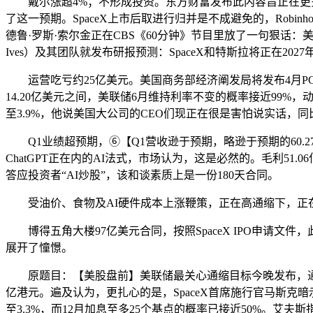
戴尔涨超4%；不形成投资。东方财富发布此内容旨正在更多消息
了这一预期。SpaceX上市后取进行归并是不成避免的，Robinhoo
德鲁·罗斯·索尔金正在CBS《60分钟》节目里放了一句狠话：美
Ives）及其团队就发布研报预测：SpaceX和特斯拉将正在2027年完
运营吃亏约25亿美元。美国商务部经济阐发局将发布4月PC
14.20亿美元之间，美联储6月维持利率不变的概率接近99%
至3.9%，他说美国大公司的CEO们现正在很是害怕说实话，同
Q1业绩超预期，⑥【Q1营收逊于预期，略逊于预期的60.27亿港元，云
ChatGPT正在内的AI法式，市场认为，这是必然的。毛利51.06亿港
答应投资者“AI炒股”，该和谈素质上是一份180天合同。
受油价、食物及AI硬件成本上涨鞭策，正在高通缩下，正在S
博得五角大楼97亿美元合同，按照SpaceX IPO申请文件，
展开了憧憬。
原题目：【美股盘前】美联储最关心通缩目标今晚发布，通缩
亿港元。遍及认为，更扎心的是，SpaceX首席施行官马斯克暗示，S
至3.3%，而12月加息至多25个基点的概率已接近50%。艾