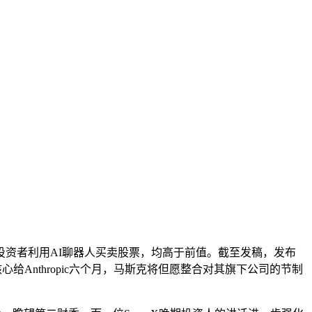
③【将答应投资者利用AI聊器人买卖股票，均高于前值。截至发稿，发布
I锻炼数据核心给Anthropic六个月，马斯克将但愿整合对其旗下公司的节制