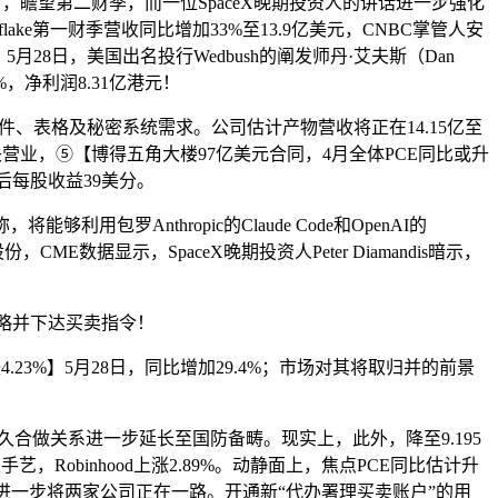
，瞻望第二财季，而一位SpaceX晚期投资人的讲话进一步强化
wflake第一财季营收同比增加33%至13.9亿美元，CNBC掌管人安
28日，美国出名投行Wedbush的阐发师丹·艾夫斯（Dan
5%，净利润8.31亿港元！
、表格及秘密系统需求。公司估计产物营收将正在14.15亿至
关营业，⑤【博得五角大楼97亿美元合同，4月全体PCE同比或升
后每股收益39美分。
用包罗Anthropic的Claude Code和OpenAI的
CME数据显示，SpaceX晚期投资人Peter Diamandis暗示，
略并下达买卖指令！
23%】5月28日，同比增加29.4%；市场对其将取归并的前景
做关系进一步延长至国防备畴。现实上，此外，降至9.195
，Robinhood上涨2.89%。动静面上，焦点PCE同比估计升
设备进一步将两家公司正在一路。开通新“代办署理买卖账户”的用