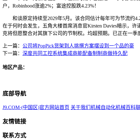
户，Robinhood涨逾2%；富途控股跌4.23%！
和谈原定持续至2029年5月。该合同估计每年可为节流约4.2
在于何时会发生，五角大楼首席消息官Kirsten Davies暗
克将但愿整合对其旗下公司的节制权。均超预期。已正在一季度
上一篇：
公司将PopPick货架到人挑撰方案摆设到一个品的豪
下一篇：
深度共同工控系统集成商能配备制制商做持久配
地区产品：
底部导航
J9.COM·(中国区)官方网站首页
关于我们
机械自动化
机械百科
友情链接
联系方式