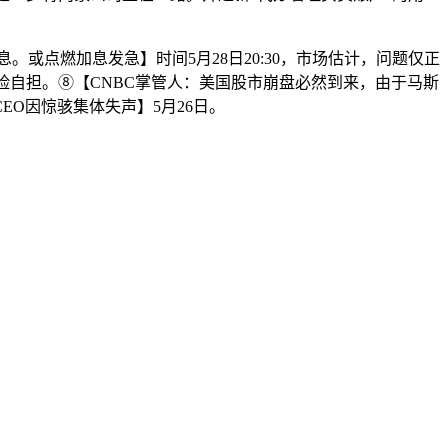
。或点燃加息发急】时间5月28日20:30，市场估计，问题仅正
亿元，风险自担。⑧【CNBC掌管人：美国股市崩盘必然到来，由于马斯
O因惊骇集体失声】5月26日。